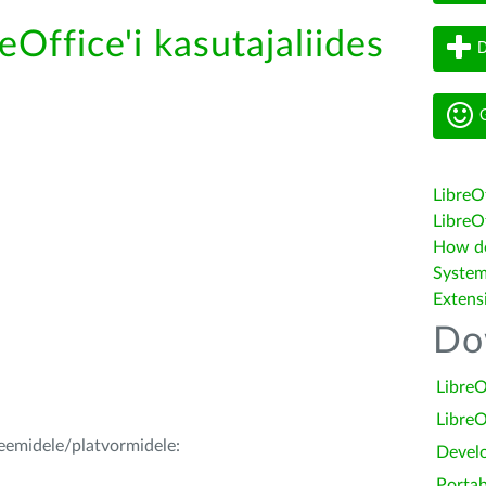
eOffice'i kasutajaliides
D
G
LibreO
LibreOf
How do 
System
Extens
Do
LibreO
LibreO
teemidele/platvormidele:
Devel
Portab