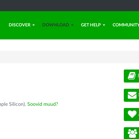
DISCOVER
DOWNLOAD
GET HELP
COMMUNIT
ple Silicon).
Soovid muud?