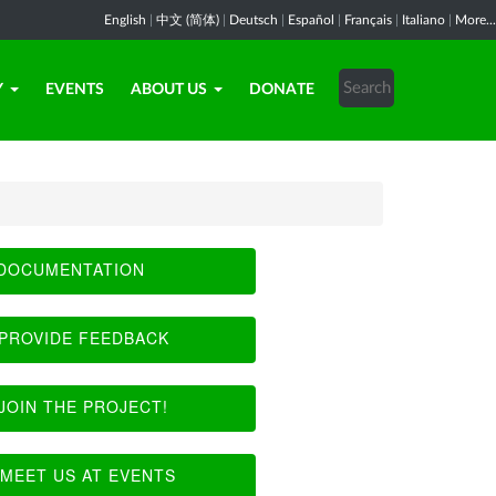
English
|
中文 (简体)
|
Deutsch
|
Español
|
Français
|
Italiano
|
More...
Y
EVENTS
ABOUT US
DONATE
DOCUMENTATION
PROVIDE FEEDBACK
JOIN THE PROJECT!
MEET US AT EVENTS