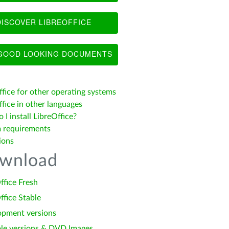
ISCOVER LIBREOFFICE
OOD LOOKING DOCUMENTS
ffice for other operating systems
fice in other languages
I install LibreOffice?
 requirements
ions
wnload
ffice Fresh
ffice Stable
opment versions
le versions & DVD Images