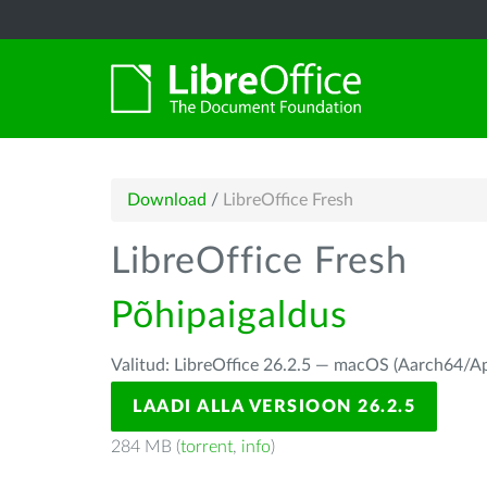
Download
/
LibreOffice Fresh
LibreOffice Fresh
Põhipaigaldus
Valitud: LibreOffice 26.2.5 — macOS (Aarch64/Ap
LAADI ALLA VERSIOON 26.2.5
284 MB (
torrent
,
info
)