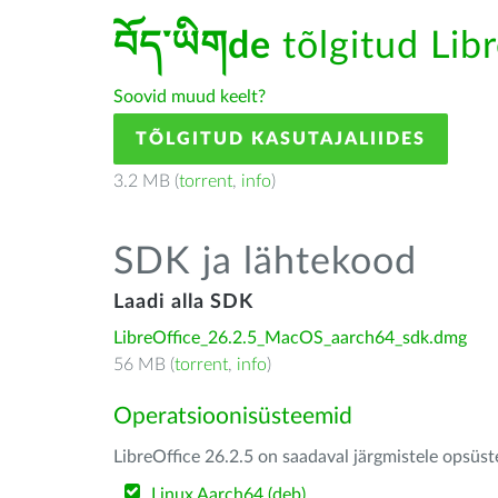
བོད་ཡིགde
tõlgitud Libr
Soovid muud keelt?
TÕLGITUD KASUTAJALIIDES
3.2 MB (
torrent
,
info
)
SDK ja lähtekood
Laadi alla SDK
LibreOffice_26.2.5_MacOS_aarch64_sdk.dmg
56 MB (
torrent
,
info
)
Operatsioonisüsteemid
LibreOffice 26.2.5 on saadaval järgmistele opsüs
Linux Aarch64 (deb)