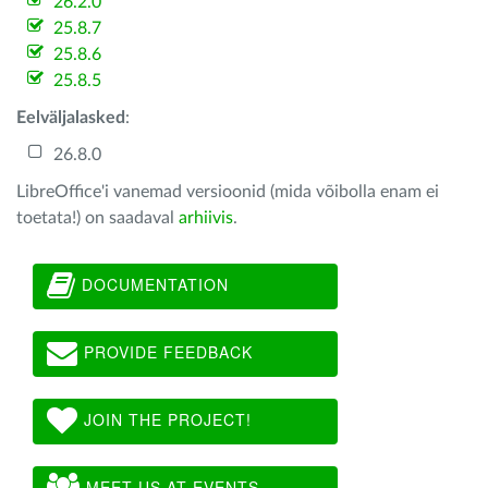
26.2.0
25.8.7
25.8.6
25.8.5
Eelväljalasked
:
26.8.0
LibreOffice'i vanemad versioonid (mida võibolla enam ei
toetata!) on saadaval
arhiivis
.
DOCUMENTATION
PROVIDE FEEDBACK
JOIN THE PROJECT!
MEET US AT EVENTS