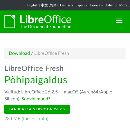
English
|
中文 (简体)
|
Deutsch
|
Español
|
Français
|
Italiano
|
More...
Download
/
LibreOffice Fresh
LibreOffice Fresh
Põhipaigaldus
Valitud: LibreOffice 26.2.5 — macOS (Aarch64/Apple
Silicon).
Soovid muud?
LAADI ALLA VERSIOON 26.2.5
284 MB (
torrent
,
info
)