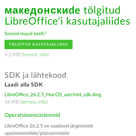
македонскиde
tõlgitud
LibreOffice'i kasutajaliides
Soovid muud keelt?
TÕLGITUD KASUTAJALIIDES
3.2 MB (
torrent
,
info
)
SDK ja lähtekood
Laadi alla SDK
LibreOffice_26.2.5_MacOS_aarch64_sdk.dmg
56 MB (
torrent
,
info
)
Operatsioonisüsteemid
LibreOffice 26.2.5 on saadaval järgmistele
opsüsteemidele/platvormidele: