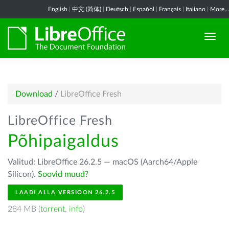
English
|
中文 (简体)
|
Deutsch
|
Español
|
Français
|
Italiano
|
More...
Download
/
LibreOffice Fresh
LibreOffice Fresh
Põhipaigaldus
Valitud: LibreOffice 26.2.5 — macOS (Aarch64/Apple
Silicon).
Soovid muud?
LAADI ALLA VERSIOON 26.2.5
284 MB (
torrent
,
info
)