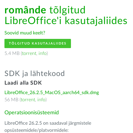
românde
tõlgitud
LibreOffice'i kasutajaliides
Soovid muud keelt?
TÕLGITUD KASUTAJALIIDES
5.4 MB (
torrent
,
info
)
SDK ja lähtekood
Laadi alla SDK
LibreOffice_26.2.5_MacOS_aarch64_sdk.dmg
56 MB (
torrent
,
info
)
Operatsioonisüsteemid
LibreOffice 26.2.5 on saadaval järgmistele
opsüsteemidele/platvormidele: