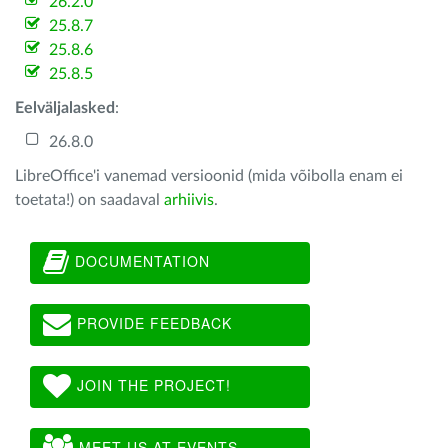
26.2.0
25.8.7
25.8.6
25.8.5
Eelväljalasked
:
26.8.0
LibreOffice'i vanemad versioonid (mida võibolla enam ei
toetata!) on saadaval
arhiivis
.
DOCUMENTATION
PROVIDE FEEDBACK
JOIN THE PROJECT!
MEET US AT EVENTS