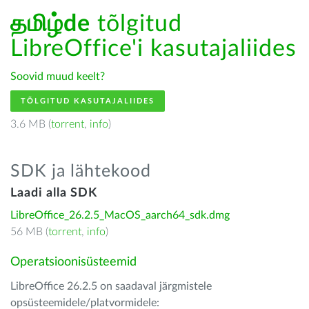
தமிழ்de
tõlgitud
LibreOffice'i kasutajaliides
Soovid muud keelt?
TÕLGITUD KASUTAJALIIDES
3.6 MB (
torrent
,
info
)
SDK ja lähtekood
Laadi alla SDK
LibreOffice_26.2.5_MacOS_aarch64_sdk.dmg
56 MB (
torrent
,
info
)
Operatsioonisüsteemid
LibreOffice 26.2.5 on saadaval järgmistele
opsüsteemidele/platvormidele: