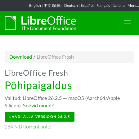
English
|
中文 (简体)
|
Deutsch
|
Español
|
Français
|
Italiano
|
More...
Download
/
LibreOffice Fresh
LibreOffice Fresh
Põhipaigaldus
Valitud: LibreOffice 26.2.5 — macOS (Aarch64/Apple
Silicon).
Soovid muud?
LAADI ALLA VERSIOON 26.2.5
284 MB (
torrent
,
info
)