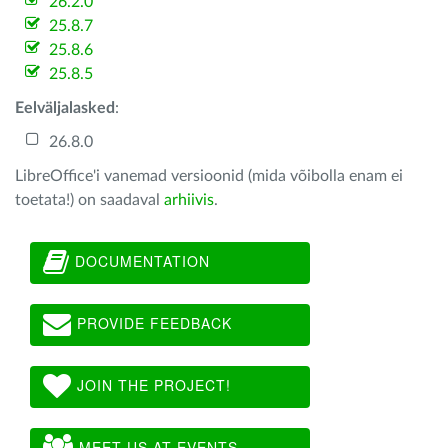
26.2.0
25.8.7
25.8.6
25.8.5
Eelväljalasked
:
26.8.0
LibreOffice'i vanemad versioonid (mida võibolla enam ei
toetata!) on saadaval
arhiivis
.
DOCUMENTATION
PROVIDE FEEDBACK
JOIN THE PROJECT!
MEET US AT EVENTS