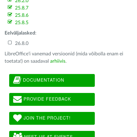
26.2.0
25.8.7
25.8.6
25.8.5
Eelväljalasked
:
26.8.0
LibreOffice'i vanemad versioonid (mida võibolla enam ei
toetata!) on saadaval
arhiivis
.
DOCUMENTATION
PROVIDE FEEDBACK
JOIN THE PROJECT!
MEET US AT EVENTS