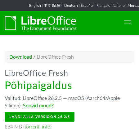
English
|
中文 (简体)
|
Deutsch
|
Español
|
Français
|
Italiano
|
More...
Download
/
LibreOffice Fresh
LibreOffice Fresh
Põhipaigaldus
Valitud: LibreOffice 26.2.5 — macOS (Aarch64/Apple
Silicon).
Soovid muud?
LAADI ALLA VERSIOON 26.2.5
284 MB (
torrent
,
info
)