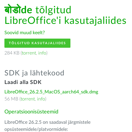
बोडोde
tõlgitud
LibreOffice'i kasutajaliides
Soovid muud keelt?
TÕLGITUD KASUTAJALIIDES
284 KB (
torrent
,
info
)
SDK ja lähtekood
Laadi alla SDK
LibreOffice_26.2.5_MacOS_aarch64_sdk.dmg
56 MB (
torrent
,
info
)
Operatsioonisüsteemid
LibreOffice 26.2.5 on saadaval järgmistele
opsüsteemidele/platvormidele: