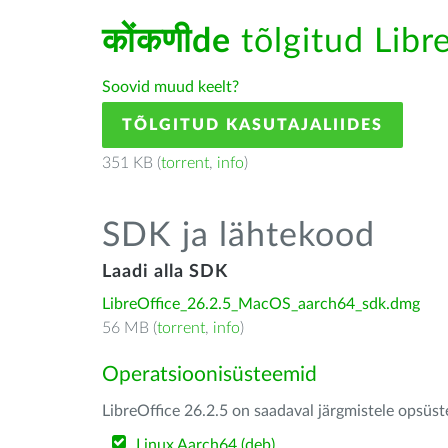
कोंकणीde
tõlgitud Libre
Soovid muud keelt?
TÕLGITUD KASUTAJALIIDES
351 KB (
torrent
,
info
)
SDK ja lähtekood
Laadi alla SDK
LibreOffice_26.2.5_MacOS_aarch64_sdk.dmg
56 MB (
torrent
,
info
)
Operatsioonisüsteemid
LibreOffice 26.2.5 on saadaval järgmistele opsüs
Linux Aarch64 (deb)