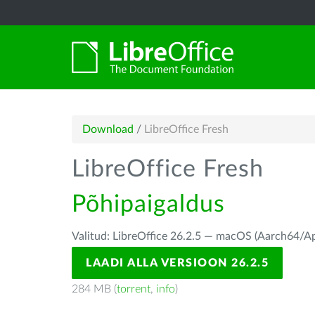
Download
/
LibreOffice Fresh
LibreOffice Fresh
Põhipaigaldus
Valitud: LibreOffice 26.2.5 — macOS (Aarch64/Ap
LAADI ALLA VERSIOON 26.2.5
284 MB (
torrent
,
info
)