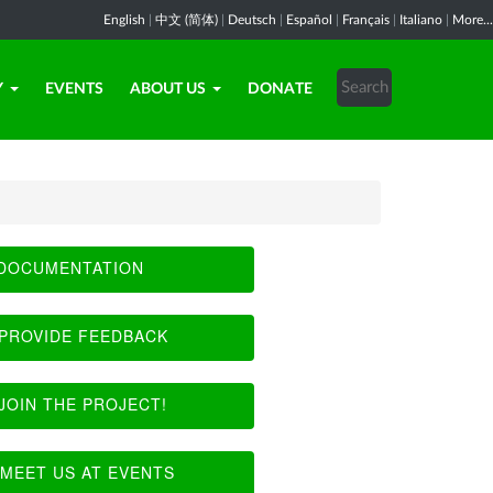
English
|
中文 (简体)
|
Deutsch
|
Español
|
Français
|
Italiano
|
More...
Y
EVENTS
ABOUT US
DONATE
DOCUMENTATION
PROVIDE FEEDBACK
JOIN THE PROJECT!
MEET US AT EVENTS