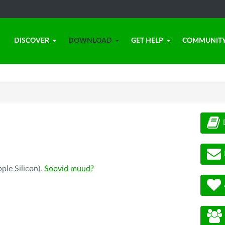
DISCOVER
DOWNLOAD
GET HELP
COMMUNIT
ple Silicon).
Soovid muud?