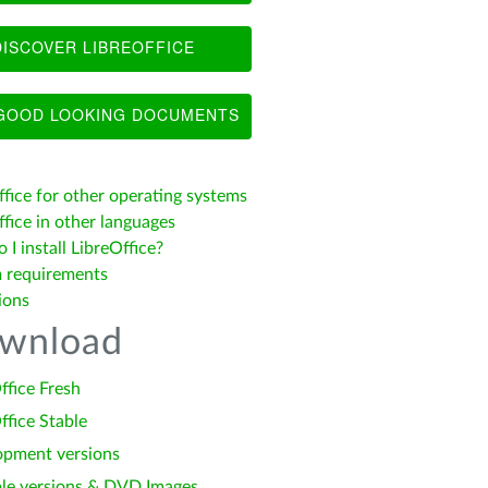
ISCOVER LIBREOFFICE
OOD LOOKING DOCUMENTS
ffice for other operating systems
fice in other languages
I install LibreOffice?
 requirements
ions
wnload
ffice Fresh
ffice Stable
opment versions
le versions & DVD Images