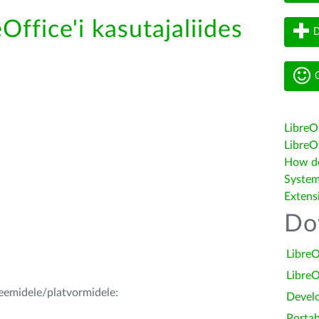
Office'i kasutajaliides
D
G
LibreO
LibreOf
How do 
System
Extens
Do
LibreO
LibreO
teemidele/platvormidele:
Devel
Portab