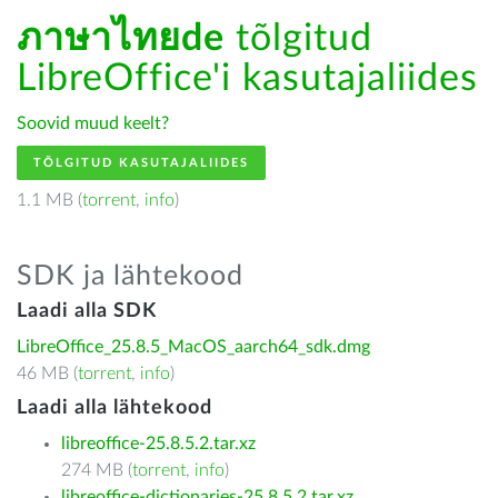
ภาษาไทยde
tõlgitud
LibreOffice'i kasutajaliides
Soovid muud keelt?
TÕLGITUD KASUTAJALIIDES
1.1 MB (
torrent
,
info
)
SDK ja lähtekood
Laadi alla SDK
LibreOffice_25.8.5_MacOS_aarch64_sdk.dmg
46 MB (
torrent
,
info
)
Laadi alla lähtekood
libreoffice-25.8.5.2.tar.xz
274 MB (
torrent
,
info
)
libreoffice-dictionaries-25.8.5.2.tar.xz