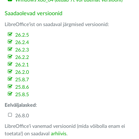
Windows x86_64 (eedab 7t või uuemat versiooni)
Saadaolevad versioonid
LibreOffice'ist on saadaval järgmised versioonid:
26.2.5
26.2.4
26.2.3
26.2.2
26.2.1
26.2.0
25.8.7
25.8.6
25.8.5
Eelväljalasked
:
26.8.0
LibreOffice'i vanemad versioonid (mida võibolla enam ei
toetata!) on saadaval
arhiivis
.