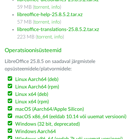
59 MB (
torrent
,
info
)
libreoffice-help-25.8.5.2.tar.xz
57 MB (
torrent
,
info
)
libreoffice-translations-25.8.5.2.tar.xz
223 MB (
torrent
,
info
)
Operatsioonisüsteemid
LibreOffice 25.8.5 on saadaval järgmistele
opsüsteemidele/platvormidele:
Linux Aarch64 (deb)
Linux Aarch64 (rpm)
Linux x64 (deb)
Linux x64 (rpm)
macOS (Aarch64/Apple Silicon)
macOS x86_64 (eeldab 10.14 või uuemat versiooni)
Windows (32 bit, deprecated)
Windows Aarch64