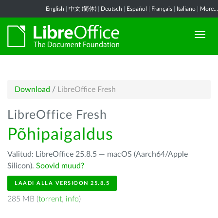
English
|
中文 (简体)
|
Deutsch
|
Español
|
Français
|
Italiano
|
More...
Download
/
LibreOffice Fresh
LibreOffice Fresh
Põhipaigaldus
Valitud: LibreOffice 25.8.5 — macOS (Aarch64/Apple
Silicon).
Soovid muud?
LAADI ALLA VERSIOON 25.8.5
285 MB (
torrent
,
info
)