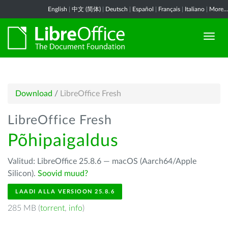
English
|
中文 (简体)
|
Deutsch
|
Español
|
Français
|
Italiano
|
More...
Download
/
LibreOffice Fresh
LibreOffice Fresh
Põhipaigaldus
Valitud: LibreOffice 25.8.6 — macOS (Aarch64/Apple
Silicon).
Soovid muud?
LAADI ALLA VERSIOON 25.8.6
285 MB (
torrent
,
info
)