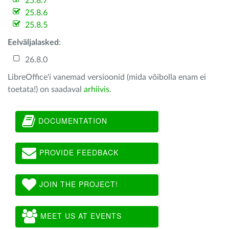
25.8.7
25.8.6
25.8.5
Eelväljalasked
:
26.8.0
LibreOffice'i vanemad versioonid (mida võibolla enam ei
toetata!) on saadaval
arhiivis
.
DOCUMENTATION
PROVIDE FEEDBACK
JOIN THE PROJECT!
MEET US AT EVENTS