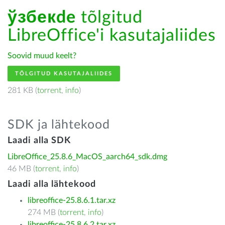
ўзбекde
tõlgitud
LibreOffice'i kasutajaliides
Soovid muud keelt?
TÕLGITUD KASUTAJALIIDES
281 KB (
torrent
,
info
)
SDK ja lähtekood
Laadi alla SDK
LibreOffice_25.8.6_MacOS_aarch64_sdk.dmg
46 MB (
torrent
,
info
)
Laadi alla lähtekood
libreoffice-25.8.6.1.tar.xz
274 MB (
torrent
,
info
)
libreoffice-25.8.6.2.tar.xz