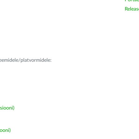
Releas
teemidele/platvormidele:
siooni)
ooni)