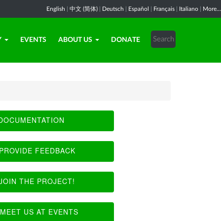
English
|
中文 (简体)
|
Deutsch
|
Español
|
Français
|
Italiano
|
More...
Y
EVENTS
ABOUT US
DONATE
DOCUMENTATION
PROVIDE FEEDBACK
JOIN THE PROJECT!
MEET US AT EVENTS