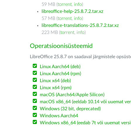
59 MB (
torrent
,
info
)
libreoffice-help-25.8.7.2.tar.xz
57 MB (
torrent
,
info
)
libreoffice-translations-25.8.7.2.tar.xz
223 MB (
torrent
,
info
)
Operatsioonisüsteemid
LibreOffice 25.8.7 on saadaval järgmistele opsüs
Linux Aarch64 (deb)
Linux Aarch64 (rpm)
Linux x64 (deb)
Linux x64 (rpm)
macOS (Aarch64/Apple Silicon)
macOS x86_64 (eeldab 10.14 või uuemat ver
Windows (32 bit, deprecated)
Windows Aarch64
Windows x86_64 (eedab 7t või uuemat versi