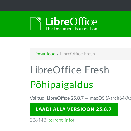
Download
/
LibreOffice Fresh
LibreOffice Fresh
Põhipaigaldus
Valitud: LibreOffice 25.8.7 — macOS (Aarch64/Ap
LAADI ALLA VERSIOON 25.8.7
286 MB (
torrent
,
info
)