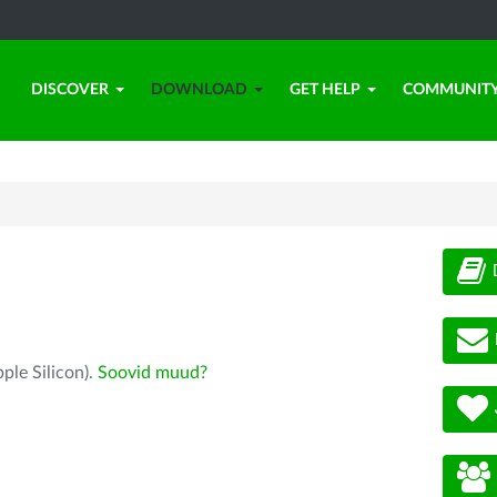
DISCOVER
DOWNLOAD
GET HELP
COMMUNIT
ple Silicon).
Soovid muud?