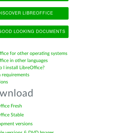
ISCOVER LIBREOFFICE
OOD LOOKING DOCUMENTS
ffice for other operating systems
fice in other languages
I install LibreOffice?
 requirements
ions
wnload
ffice Fresh
ffice Stable
opment versions
le versions & DVD Images