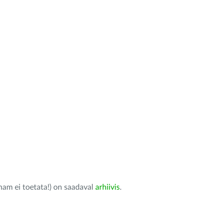
nam ei toetata!) on saadaval
arhiivis
.