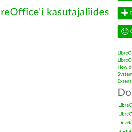
reOffice'i kasutajaliides
D
G
LibreO
LibreOf
How do 
System
Extens
Do
LibreO
LibreO
Devel
Portab