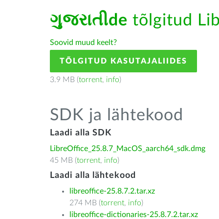
ગુજરાતીde
tõlgitud Lib
Soovid muud keelt?
TÕLGITUD KASUTAJALIIDES
3.9 MB (
torrent
,
info
)
SDK ja lähtekood
Laadi alla SDK
LibreOffice_25.8.7_MacOS_aarch64_sdk.dmg
45 MB (
torrent
,
info
)
Laadi alla lähtekood
libreoffice-25.8.7.2.tar.xz
274 MB (
torrent
,
info
)
libreoffice-dictionaries-25.8.7.2.tar.xz