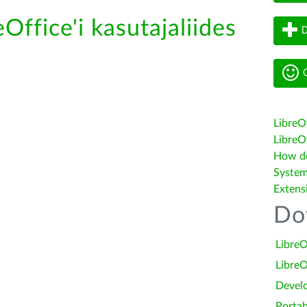
Office'i kasutajaliides
D
G
LibreO
LibreOf
How do 
System
Extens
Do
LibreO
LibreO
Devel
Portab