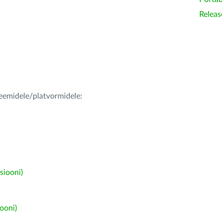
Releas
teemidele/platvormidele:
siooni)
ooni)