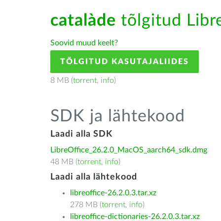
catalàde
tõlgitud Libre
Soovid muud keelt?
TÕLGITUD KASUTAJALIIDES
8 MB (
torrent
,
info
)
SDK ja lähtekood
Laadi alla SDK
LibreOffice_26.2.0_MacOS_aarch64_sdk.dmg
48 MB (
torrent
,
info
)
Laadi alla lähtekood
libreoffice-26.2.0.3.tar.xz
278 MB (
torrent
,
info
)
libreoffice-dictionaries-26.2.0.3.tar.xz