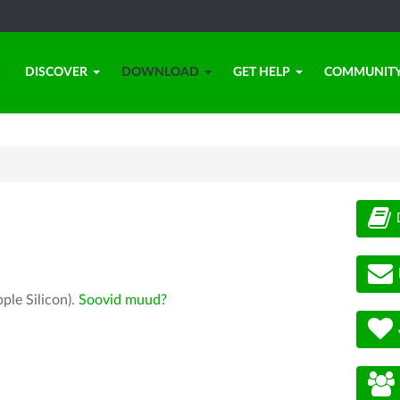
DISCOVER
DOWNLOAD
GET HELP
COMMUNIT
ple Silicon).
Soovid muud?