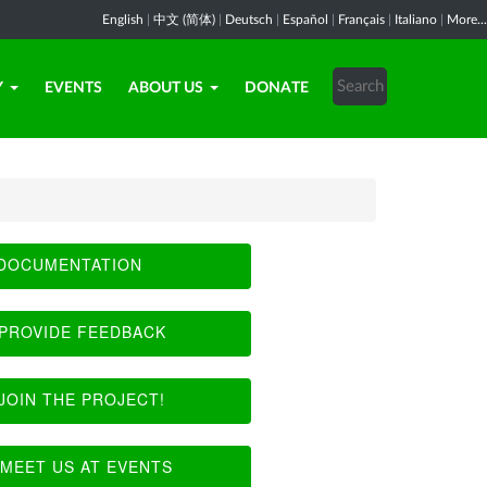
English
|
中文 (简体)
|
Deutsch
|
Español
|
Français
|
Italiano
|
More...
Y
EVENTS
ABOUT US
DONATE
DOCUMENTATION
PROVIDE FEEDBACK
JOIN THE PROJECT!
MEET US AT EVENTS