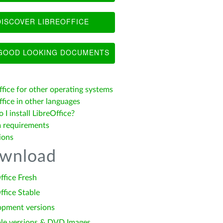
ISCOVER LIBREOFFICE
OOD LOOKING DOCUMENTS
ffice for other operating systems
fice in other languages
I install LibreOffice?
 requirements
ions
wnload
ffice Fresh
ffice Stable
opment versions
le versions & DVD Images