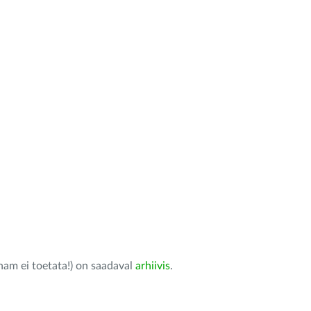
nam ei toetata!) on saadaval
arhiivis
.