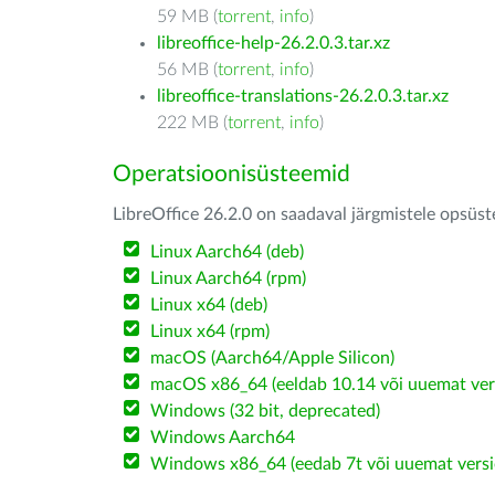
59 MB (
torrent
,
info
)
libreoffice-help-26.2.0.3.tar.xz
56 MB (
torrent
,
info
)
libreoffice-translations-26.2.0.3.tar.xz
222 MB (
torrent
,
info
)
Operatsioonisüsteemid
LibreOffice 26.2.0 on saadaval järgmistele opsüs
Linux Aarch64 (deb)
Linux Aarch64 (rpm)
Linux x64 (deb)
Linux x64 (rpm)
macOS (Aarch64/Apple Silicon)
macOS x86_64 (eeldab 10.14 või uuemat ver
Windows (32 bit, deprecated)
Windows Aarch64
Windows x86_64 (eedab 7t või uuemat versi