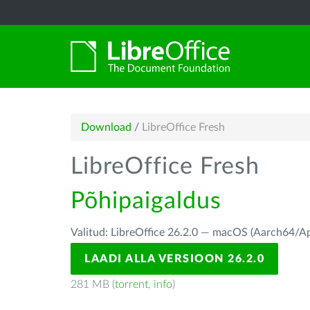
Download
/
LibreOffice Fresh
LibreOffice Fresh
Põhipaigaldus
Valitud: LibreOffice 26.2.0 — macOS (Aarch64/Ap
LAADI ALLA VERSIOON 26.2.0
281 MB (
torrent
,
info
)