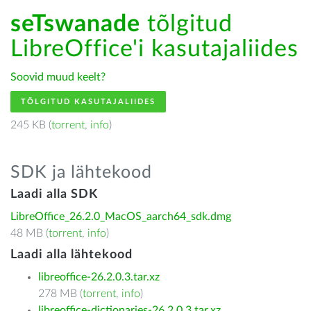
seTswanade
tõlgitud
LibreOffice'i kasutajaliides
Soovid muud keelt?
TÕLGITUD KASUTAJALIIDES
245 KB (
torrent
,
info
)
SDK ja lähtekood
Laadi alla SDK
LibreOffice_26.2.0_MacOS_aarch64_sdk.dmg
48 MB (
torrent
,
info
)
Laadi alla lähtekood
libreoffice-26.2.0.3.tar.xz
278 MB (
torrent
,
info
)
libreoffice-dictionaries-26.2.0.3.tar.xz