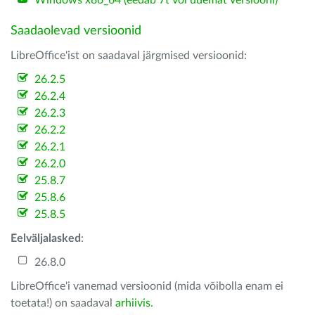
Windows x86_64 (eedab 7t või uuemat versiooni)
Saadaolevad versioonid
LibreOffice'ist on saadaval järgmised versioonid:
26.2.5
26.2.4
26.2.3
26.2.2
26.2.1
26.2.0
25.8.7
25.8.6
25.8.5
Eelväljalasked
:
26.8.0
LibreOffice'i vanemad versioonid (mida võibolla enam ei
toetata!) on saadaval
arhiivis
.