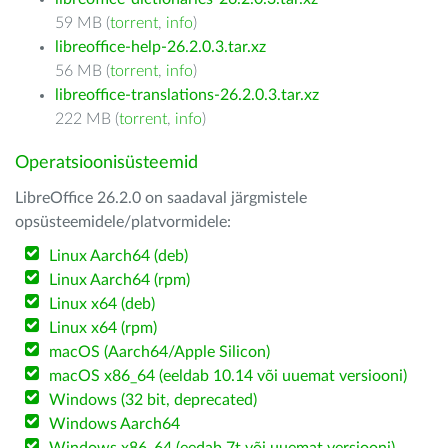
59 MB (
torrent
,
info
)
libreoffice-help-26.2.0.3.tar.xz
56 MB (
torrent
,
info
)
libreoffice-translations-26.2.0.3.tar.xz
222 MB (
torrent
,
info
)
Operatsioonisüsteemid
LibreOffice 26.2.0 on saadaval järgmistele
opsüsteemidele/platvormidele:
Linux Aarch64 (deb)
Linux Aarch64 (rpm)
Linux x64 (deb)
Linux x64 (rpm)
macOS (Aarch64/Apple Silicon)
macOS x86_64 (eeldab 10.14 või uuemat versiooni)
Windows (32 bit, deprecated)
Windows Aarch64