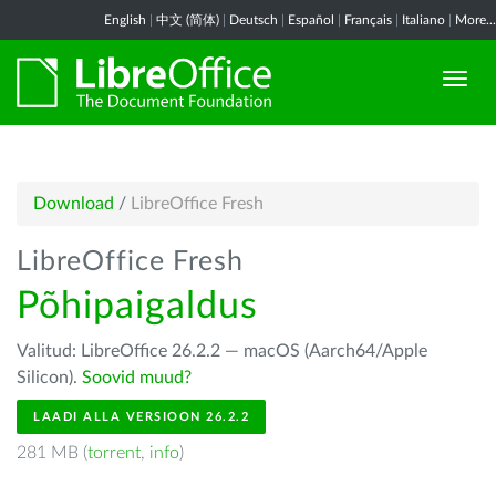
English
|
中文 (简体)
|
Deutsch
|
Español
|
Français
|
Italiano
|
More...
Download
/
LibreOffice Fresh
LibreOffice Fresh
Põhipaigaldus
Valitud: LibreOffice 26.2.2 — macOS (Aarch64/Apple
Silicon).
Soovid muud?
LAADI ALLA VERSIOON 26.2.2
281 MB (
torrent
,
info
)