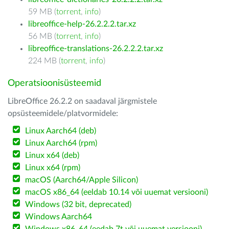
59 MB (
torrent
,
info
)
libreoffice-help-26.2.2.2.tar.xz
56 MB (
torrent
,
info
)
libreoffice-translations-26.2.2.2.tar.xz
224 MB (
torrent
,
info
)
Operatsioonisüsteemid
LibreOffice 26.2.2 on saadaval järgmistele
opsüsteemidele/platvormidele:
Linux Aarch64 (deb)
Linux Aarch64 (rpm)
Linux x64 (deb)
Linux x64 (rpm)
macOS (Aarch64/Apple Silicon)
macOS x86_64 (eeldab 10.14 või uuemat versiooni)
Windows (32 bit, deprecated)
Windows Aarch64