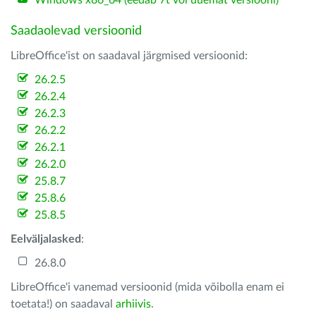
Windows x86_64 (eedab 7t või uuemat versiooni)
Saadaolevad versioonid
LibreOffice'ist on saadaval järgmised versioonid:
26.2.5
26.2.4
26.2.3
26.2.2
26.2.1
26.2.0
25.8.7
25.8.6
25.8.5
Eelväljalasked
:
26.8.0
LibreOffice'i vanemad versioonid (mida võibolla enam ei
toetata!) on saadaval
arhiivis
.