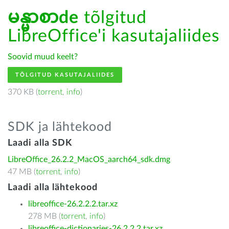
မန္မာစာde
tõlgitud
LibreOffice'i kasutajaliides
Soovid muud keelt?
TÕLGITUD KASUTAJALIIDES
370 KB (
torrent
,
info
)
SDK ja lähtekood
Laadi alla SDK
LibreOffice_26.2.2_MacOS_aarch64_sdk.dmg
47 MB (
torrent
,
info
)
Laadi alla lähtekood
libreoffice-26.2.2.2.tar.xz
278 MB (
torrent
,
info
)
libreoffice-dictionaries-26.2.2.2.tar.xz