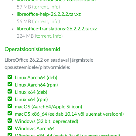
59 MB (
torrent
,
info
)
libreoffice-help-26.2.2.2.tar.xz
56 MB (
torrent
,
info
)
libreoffice-translations-26.2.2.2.tar.xz
224 MB (
torrent
,
info
)
Operatsioonisüsteemid
LibreOffice 26.2.2 on saadaval järgmistele
opsüsteemidele/platvormidele:
Linux Aarch64 (deb)
Linux Aarch64 (rpm)
Linux x64 (deb)
Linux x64 (rpm)
macOS (Aarch64/Apple Silicon)
macOS x86_64 (eeldab 10.14 või uuemat versiooni)
Windows (32 bit, deprecated)
Windows Aarch64