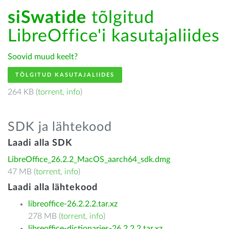
siSwatide
tõlgitud
LibreOffice'i kasutajaliides
Soovid muud keelt?
TÕLGITUD KASUTAJALIIDES
264 KB (
torrent
,
info
)
SDK ja lähtekood
Laadi alla SDK
LibreOffice_26.2.2_MacOS_aarch64_sdk.dmg
47 MB (
torrent
,
info
)
Laadi alla lähtekood
libreoffice-26.2.2.2.tar.xz
278 MB (
torrent
,
info
)
libreoffice-dictionaries-26.2.2.2.tar.xz