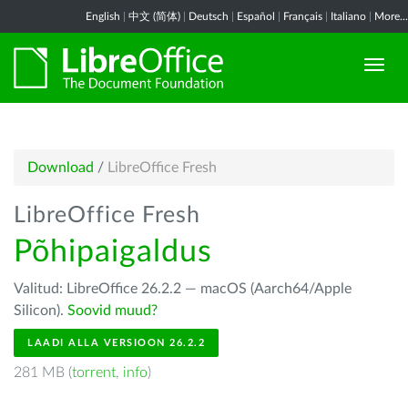
English
|
中文 (简体)
|
Deutsch
|
Español
|
Français
|
Italiano
|
More...
Download
/
LibreOffice Fresh
LibreOffice Fresh
Põhipaigaldus
Valitud: LibreOffice 26.2.2 — macOS (Aarch64/Apple
Silicon).
Soovid muud?
LAADI ALLA VERSIOON 26.2.2
281 MB (
torrent
,
info
)