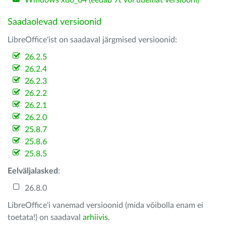
Windows x86_64 (eedab 7t või uuemat versiooni)
Saadaolevad versioonid
LibreOffice'ist on saadaval järgmised versioonid:
26.2.5
26.2.4
26.2.3
26.2.2
26.2.1
26.2.0
25.8.7
25.8.6
25.8.5
Eelväljalasked
:
26.8.0
LibreOffice'i vanemad versioonid (mida võibolla enam ei
toetata!) on saadaval
arhiivis
.