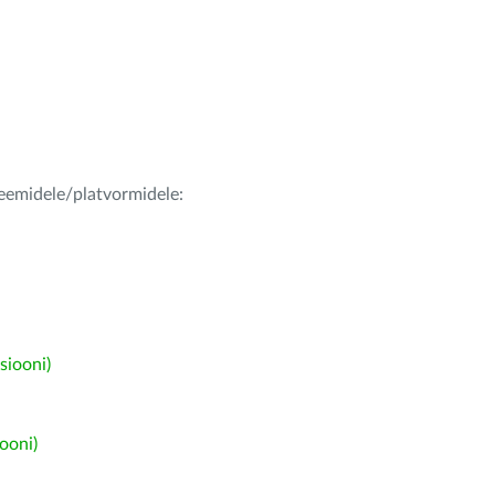
teemidele/platvormidele:
siooni)
ooni)