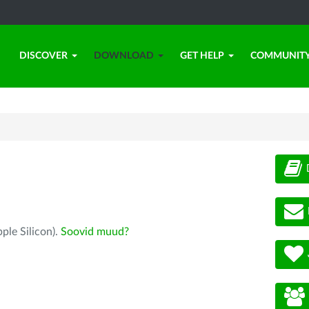
DISCOVER
DOWNLOAD
GET HELP
COMMUNIT
ple Silicon).
Soovid muud?