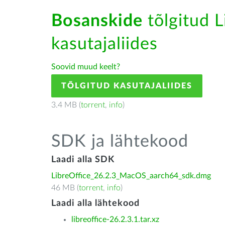
Bosanskide
tõlgitud L
kasutajaliides
Soovid muud keelt?
TÕLGITUD KASUTAJALIIDES
3.4 MB (
torrent
,
info
)
SDK ja lähtekood
Laadi alla SDK
LibreOffice_26.2.3_MacOS_aarch64_sdk.dmg
46 MB (
torrent
,
info
)
Laadi alla lähtekood
libreoffice-26.2.3.1.tar.xz