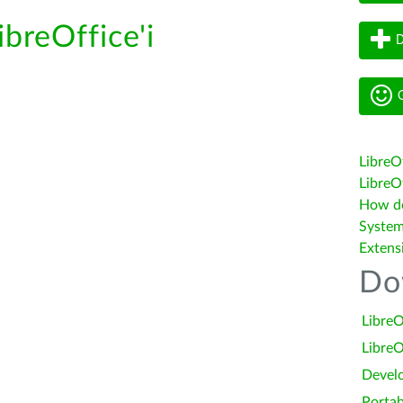
ibreOffice'i
D
G
LibreO
LibreOf
How do 
System
Extens
Do
LibreO
LibreO
Devel
Portab