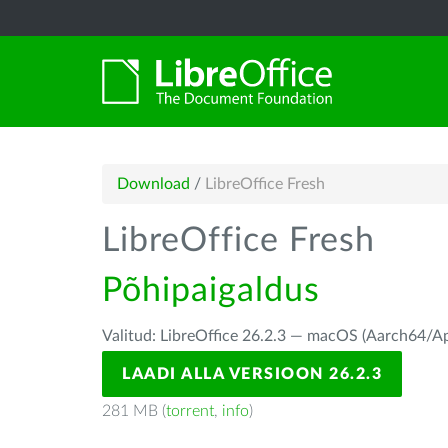
Download
/
LibreOffice Fresh
LibreOffice Fresh
Põhipaigaldus
Valitud: LibreOffice 26.2.3 — macOS (Aarch64/Ap
LAADI ALLA VERSIOON 26.2.3
281 MB (
torrent
,
info
)