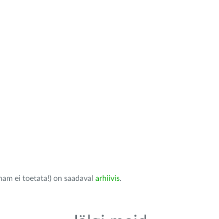
nam ei toetata!) on saadaval
arhiivis
.