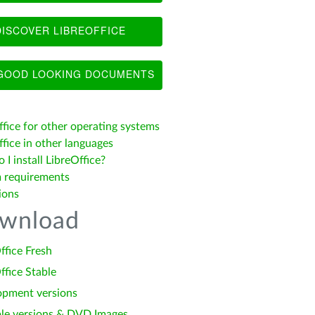
ISCOVER LIBREOFFICE
OOD LOOKING DOCUMENTS
ffice for other operating systems
fice in other languages
I install LibreOffice?
 requirements
ions
wnload
ffice Fresh
ffice Stable
opment versions
le versions & DVD Images