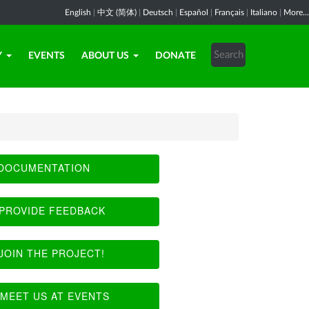
English
|
中文 (简体)
|
Deutsch
|
Español
|
Français
|
Italiano
|
More...
Y
EVENTS
ABOUT US
DONATE
DOCUMENTATION
PROVIDE FEEDBACK
JOIN THE PROJECT!
MEET US AT EVENTS