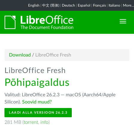
English
|
中文 (简体)
|
Deutsch
|
Español
|
Français
|
Italiano
|
More...
Download
/
LibreOffice Fresh
LibreOffice Fresh
Põhipaigaldus
Valitud: LibreOffice 26.2.3 — macOS (Aarch64/Apple
Silicon).
Soovid muud?
LAADI ALLA VERSIOON 26.2.3
281 MB (
torrent
,
info
)