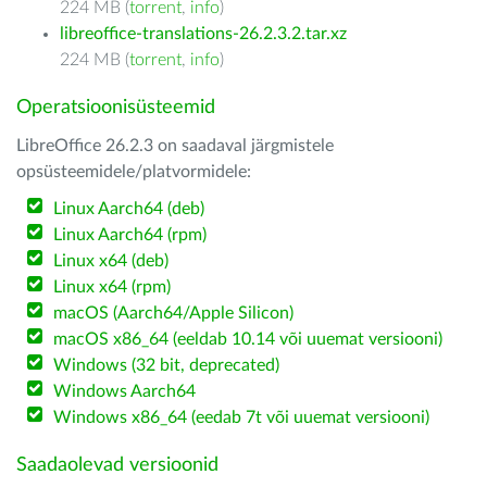
224 MB (
torrent
,
info
)
libreoffice-translations-26.2.3.2.tar.xz
224 MB (
torrent
,
info
)
Operatsioonisüsteemid
LibreOffice 26.2.3 on saadaval järgmistele
opsüsteemidele/platvormidele:
Linux Aarch64 (deb)
Linux Aarch64 (rpm)
Linux x64 (deb)
Linux x64 (rpm)
macOS (Aarch64/Apple Silicon)
macOS x86_64 (eeldab 10.14 või uuemat versiooni)
Windows (32 bit, deprecated)
Windows Aarch64
Windows x86_64 (eedab 7t või uuemat versiooni)
Saadaolevad versioonid