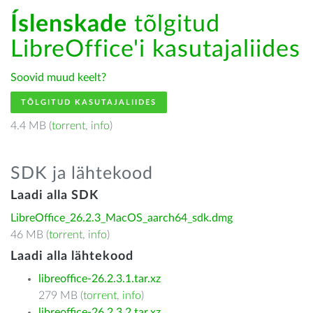
Íslenskade
tõlgitud
LibreOffice'i kasutajaliides
Soovid muud keelt?
TÕLGITUD KASUTAJALIIDES
4.4 MB (
torrent
,
info
)
SDK ja lähtekood
Laadi alla SDK
LibreOffice_26.2.3_MacOS_aarch64_sdk.dmg
46 MB (
torrent
,
info
)
Laadi alla lähtekood
libreoffice-26.2.3.1.tar.xz
279 MB (
torrent
,
info
)
libreoffice-26.2.3.2.tar.xz