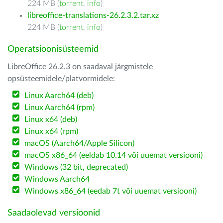
224 MB (
torrent
,
info
)
libreoffice-translations-26.2.3.2.tar.xz
224 MB (
torrent
,
info
)
Operatsioonisüsteemid
LibreOffice 26.2.3 on saadaval järgmistele
opsüsteemidele/platvormidele:
Linux Aarch64 (deb)
Linux Aarch64 (rpm)
Linux x64 (deb)
Linux x64 (rpm)
macOS (Aarch64/Apple Silicon)
macOS x86_64 (eeldab 10.14 või uuemat versiooni)
Windows (32 bit, deprecated)
Windows Aarch64
Windows x86_64 (eedab 7t või uuemat versiooni)
Saadaolevad versioonid