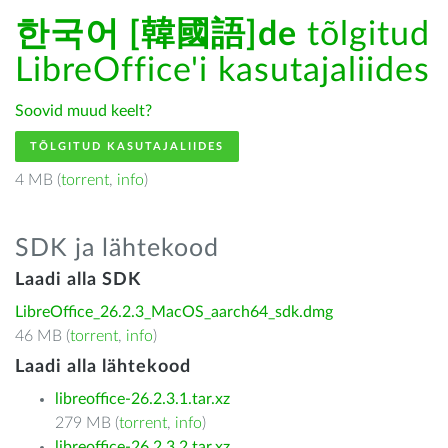
한국어 [韓國語]de
tõlgitud
LibreOffice'i kasutajaliides
Soovid muud keelt?
TÕLGITUD KASUTAJALIIDES
4 MB (
torrent
,
info
)
SDK ja lähtekood
Laadi alla SDK
LibreOffice_26.2.3_MacOS_aarch64_sdk.dmg
46 MB (
torrent
,
info
)
Laadi alla lähtekood
libreoffice-26.2.3.1.tar.xz
279 MB (
torrent
,
info
)
libreoffice-26.2.3.2.tar.xz