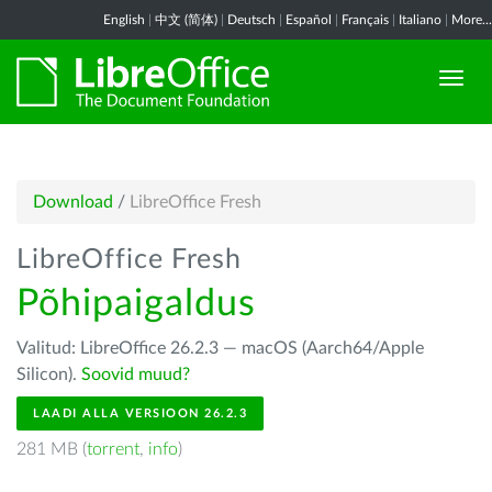
English
|
中文 (简体)
|
Deutsch
|
Español
|
Français
|
Italiano
|
More...
Download
/
LibreOffice Fresh
LibreOffice Fresh
Põhipaigaldus
Valitud: LibreOffice 26.2.3 — macOS (Aarch64/Apple
Silicon).
Soovid muud?
LAADI ALLA VERSIOON 26.2.3
281 MB (
torrent
,
info
)