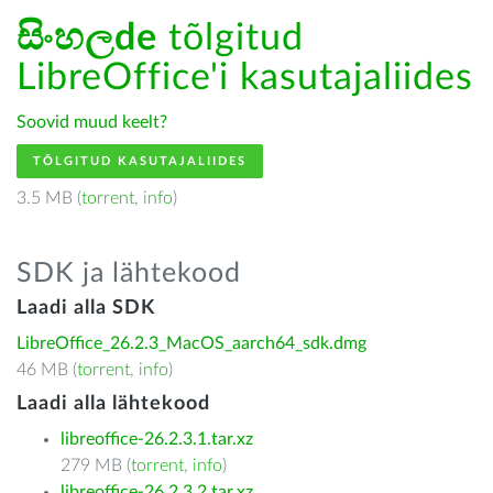
සිංහලde
tõlgitud
LibreOffice'i kasutajaliides
Soovid muud keelt?
TÕLGITUD KASUTAJALIIDES
3.5 MB (
torrent
,
info
)
SDK ja lähtekood
Laadi alla SDK
LibreOffice_26.2.3_MacOS_aarch64_sdk.dmg
46 MB (
torrent
,
info
)
Laadi alla lähtekood
libreoffice-26.2.3.1.tar.xz
279 MB (
torrent
,
info
)
libreoffice-26.2.3.2.tar.xz