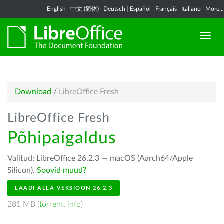
English
|
中文 (简体)
|
Deutsch
|
Español
|
Français
|
Italiano
|
More...
Download
/
LibreOffice Fresh
LibreOffice Fresh
Põhipaigaldus
Valitud: LibreOffice 26.2.3 — macOS (Aarch64/Apple
Silicon).
Soovid muud?
LAADI ALLA VERSIOON 26.2.3
281 MB (
torrent
,
info
)