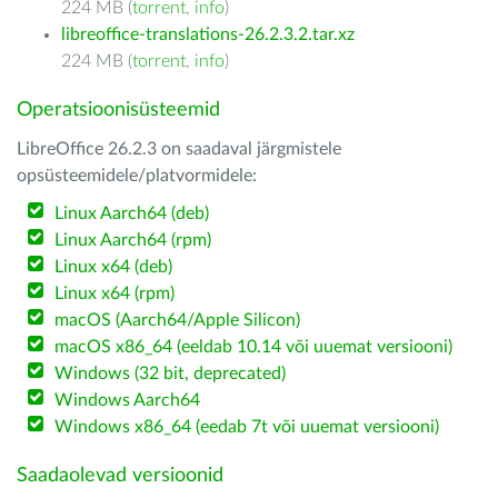
224 MB (
torrent
,
info
)
libreoffice-translations-26.2.3.2.tar.xz
224 MB (
torrent
,
info
)
Operatsioonisüsteemid
LibreOffice 26.2.3 on saadaval järgmistele
opsüsteemidele/platvormidele:
Linux Aarch64 (deb)
Linux Aarch64 (rpm)
Linux x64 (deb)
Linux x64 (rpm)
macOS (Aarch64/Apple Silicon)
macOS x86_64 (eeldab 10.14 või uuemat versiooni)
Windows (32 bit, deprecated)
Windows Aarch64
Windows x86_64 (eedab 7t või uuemat versiooni)
Saadaolevad versioonid