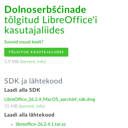
Dolnoserbšćinade
tõlgitud LibreOffice'i
kasutajaliides
Soovid muud keelt?
TÕLGITUD KASUTAJALIIDES
3.9 MB (
torrent
,
info
)
SDK ja lähtekood
Laadi alla SDK
LibreOffice_26.2.4_MacOS_aarch64_sdk.dmg
55 MB (
torrent
,
info
)
Laadi alla lähtekood
libreoffice-26.2.4.1.tar.xz