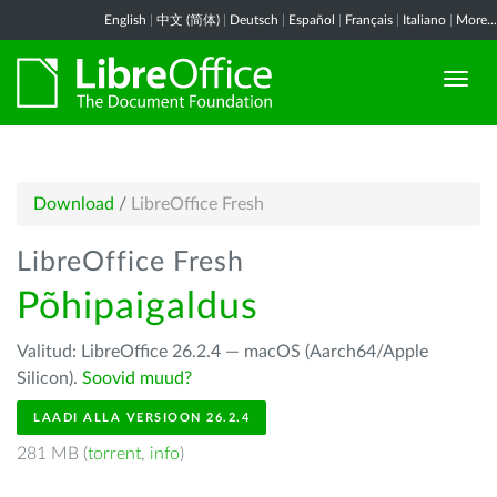
English
|
中文 (简体)
|
Deutsch
|
Español
|
Français
|
Italiano
|
More...
Download
/
LibreOffice Fresh
LibreOffice Fresh
Põhipaigaldus
Valitud: LibreOffice 26.2.4 — macOS (Aarch64/Apple
Silicon).
Soovid muud?
LAADI ALLA VERSIOON 26.2.4
281 MB (
torrent
,
info
)