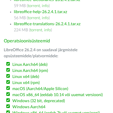
59 MB (
torrent
,
info
)
libreoffice-help-26.2.4.1.tar.xz
56 MB (
torrent
,
info
)
libreoffice-translations-26.2.4.1.tar.xz
224 MB (
torrent
,
info
)
Operatsioonisüsteemid
LibreOffice 26.2.4 on saadaval järgmistele
opsüsteemidele/platvormidele:
Linux Aarch64 (deb)
Linux Aarch64 (rpm)
Linux x64 (deb)
Linux x64 (rpm)
macOS (Aarch64/Apple Silicon)
macOS x86_64 (eeldab 10.14 või uuemat versiooni)
Windows (32 bit, deprecated)
Windows Aarch64