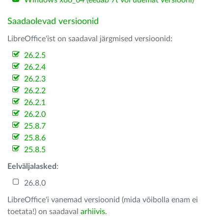
Windows x86_64 (eedab 7t või uuemat versiooni)
Saadaolevad versioonid
LibreOffice'ist on saadaval järgmised versioonid:
26.2.5
26.2.4
26.2.3
26.2.2
26.2.1
26.2.0
25.8.7
25.8.6
25.8.5
Eelväljalasked
:
26.8.0
LibreOffice'i vanemad versioonid (mida võibolla enam ei
toetata!) on saadaval
arhiivis
.