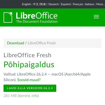
English
|
中文 (简体)
|
Deutsch
|
Español
|
Français
|
Italiano
|
More...
Download
/
LibreOffice Fresh
LibreOffice Fresh
Põhipaigaldus
Valitud: LibreOffice 26.2.4 — macOS (Aarch64/Apple
Silicon).
Soovid muud?
LAADI ALLA VERSIOON 26.2.4
281 MB (
torrent
,
info
)