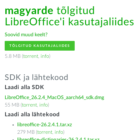
magyarde
tõlgitud
LibreOffice'i kasutajaliides
Soovid muud keelt?
TÕLGITUD KASUTAJALIIDES
5.8 MB (
torrent
,
info
)
SDK ja lähtekood
Laadi alla SDK
LibreOffice_26.2.4_MacOS_aarch64_sdk.dmg
55 MB (
torrent
,
info
)
Laadi alla lähtekood
libreoffice-26.2.4.1.tar.xz
279 MB (
torrent
,
info
)
libreoffice-dictionaries-26.2.4.1.tar.xz