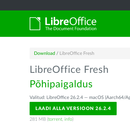
Download
/
LibreOffice Fresh
LibreOffice Fresh
Põhipaigaldus
Valitud: LibreOffice 26.2.4 — macOS (Aarch64/Ap
LAADI ALLA VERSIOON 26.2.4
281 MB (
torrent
,
info
)