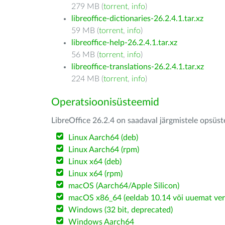
279 MB (
torrent
,
info
)
libreoffice-dictionaries-26.2.4.1.tar.xz
59 MB (
torrent
,
info
)
libreoffice-help-26.2.4.1.tar.xz
56 MB (
torrent
,
info
)
libreoffice-translations-26.2.4.1.tar.xz
224 MB (
torrent
,
info
)
Operatsioonisüsteemid
LibreOffice 26.2.4 on saadaval järgmistele opsüs
Linux Aarch64 (deb)
Linux Aarch64 (rpm)
Linux x64 (deb)
Linux x64 (rpm)
macOS (Aarch64/Apple Silicon)
macOS x86_64 (eeldab 10.14 või uuemat ver
Windows (32 bit, deprecated)
Windows Aarch64