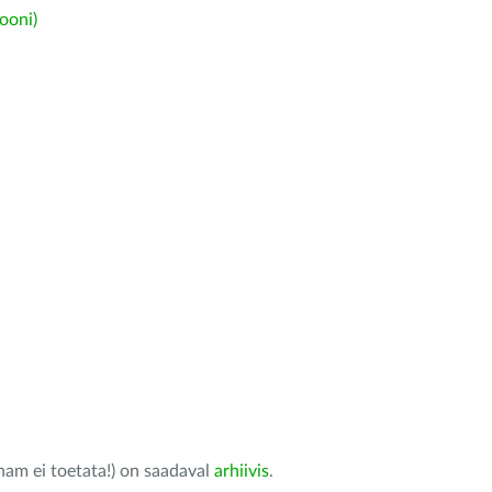
ooni)
nam ei toetata!) on saadaval
arhiivis
.