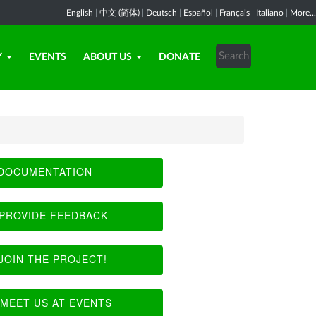
English
|
中文 (简体)
|
Deutsch
|
Español
|
Français
|
Italiano
|
More...
Y
EVENTS
ABOUT US
DONATE
DOCUMENTATION
PROVIDE FEEDBACK
JOIN THE PROJECT!
MEET US AT EVENTS