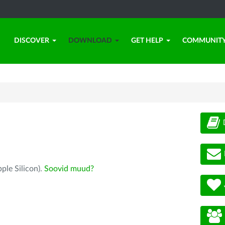
DISCOVER
DOWNLOAD
GET HELP
COMMUNIT
ple Silicon).
Soovid muud?