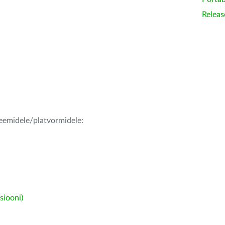
Releas
teemidele/platvormidele:
siooni)