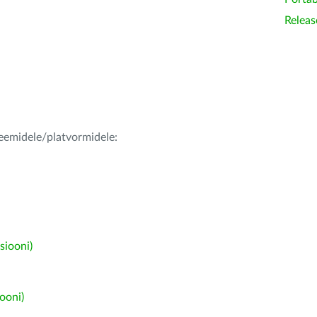
Releas
teemidele/platvormidele:
siooni)
ooni)