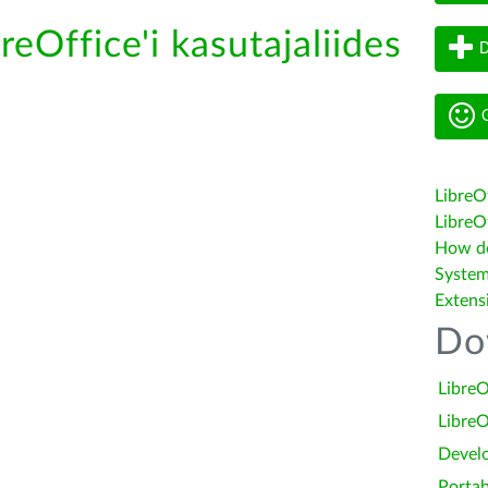
reOffice'i kasutajaliides
D
G
LibreO
LibreOf
How do 
System
Extens
Do
LibreO
LibreO
Devel
Portab