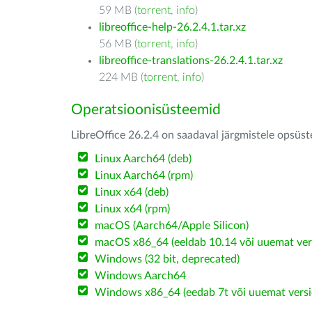
59 MB (
torrent
,
info
)
libreoffice-help-26.2.4.1.tar.xz
56 MB (
torrent
,
info
)
libreoffice-translations-26.2.4.1.tar.xz
224 MB (
torrent
,
info
)
Operatsioonisüsteemid
LibreOffice 26.2.4 on saadaval järgmistele opsüs
Linux Aarch64 (deb)
Linux Aarch64 (rpm)
Linux x64 (deb)
Linux x64 (rpm)
macOS (Aarch64/Apple Silicon)
macOS x86_64 (eeldab 10.14 või uuemat ver
Windows (32 bit, deprecated)
Windows Aarch64
Windows x86_64 (eedab 7t või uuemat versi