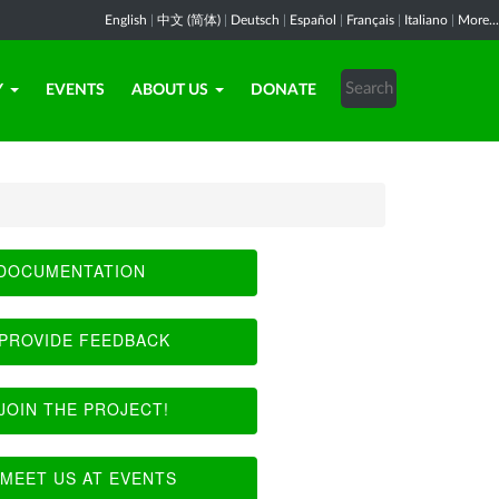
English
|
中文 (简体)
|
Deutsch
|
Español
|
Français
|
Italiano
|
More...
Y
EVENTS
ABOUT US
DONATE
DOCUMENTATION
PROVIDE FEEDBACK
JOIN THE PROJECT!
MEET US AT EVENTS