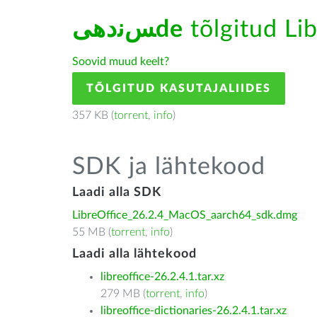
ﺲﻧﺩھیde
tõlgitud Lib
Soovid muud keelt?
TÕLGITUD KASUTAJALIIDES
357 KB (
torrent
,
info
)
SDK ja lähtekood
Laadi alla SDK
LibreOffice_26.2.4_MacOS_aarch64_sdk.dmg
55 MB (
torrent
,
info
)
Laadi alla lähtekood
libreoffice-26.2.4.1.tar.xz
279 MB (
torrent
,
info
)
libreoffice-dictionaries-26.2.4.1.tar.xz