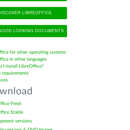
ISCOVER LIBREOFFICE
OOD LOOKING DOCUMENTS
ffice for other operating systems
fice in other languages
I install LibreOffice?
 requirements
ions
wnload
ffice Fresh
ffice Stable
opment versions
le versions & DVD Images