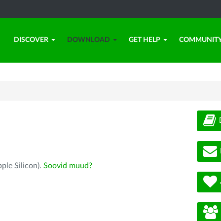
DISCOVER
DOWNLOAD
GET HELP
COMMUNIT
ple Silicon).
Soovid muud?