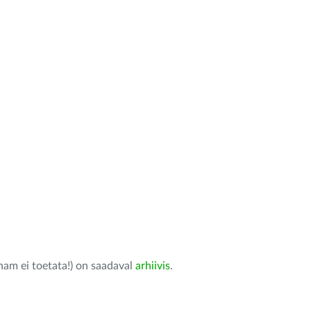
nam ei toetata!) on saadaval
arhiivis
.