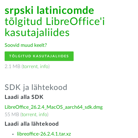
srpski latinicomde
tõlgitud LibreOffice'i
kasutajaliides
Soovid muud keelt?
TÕLGITUD KASUTAJALIIDES
2.1 MB (
torrent
,
info
)
SDK ja lähtekood
Laadi alla SDK
LibreOffice_26.2.4_MacOS_aarch64_sdk.dmg
55 MB (
torrent
,
info
)
Laadi alla lähtekood
libreoffice-26.2.4.1.tar.xz