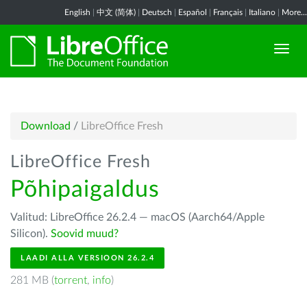
English
|
中文 (简体)
|
Deutsch
|
Español
|
Français
|
Italiano
|
More...
Download
/
LibreOffice Fresh
LibreOffice Fresh
Põhipaigaldus
Valitud: LibreOffice 26.2.4 — macOS (Aarch64/Apple
Silicon).
Soovid muud?
LAADI ALLA VERSIOON 26.2.4
281 MB (
torrent
,
info
)