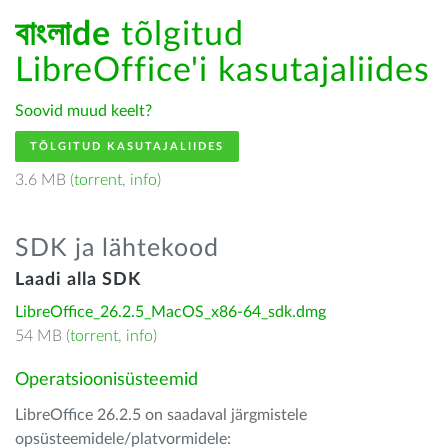
বাংলাde
tõlgitud
LibreOffice'i kasutajaliides
Soovid muud keelt?
TÕLGITUD KASUTAJALIIDES
3.6 MB (
torrent
,
info
)
SDK ja lähtekood
Laadi alla SDK
LibreOffice_26.2.5_MacOS_x86-64_sdk.dmg
54 MB (
torrent
,
info
)
Operatsioonisüsteemid
LibreOffice 26.2.5 on saadaval järgmistele
opsüsteemidele/platvormidele: