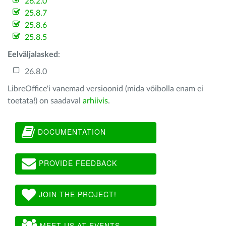
26.2.0
25.8.7
25.8.6
25.8.5
Eelväljalasked
:
26.8.0
LibreOffice'i vanemad versioonid (mida võibolla enam ei
toetata!) on saadaval
arhiivis
.
DOCUMENTATION
PROVIDE FEEDBACK
JOIN THE PROJECT!
MEET US AT EVENTS