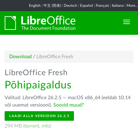
English
|
中文 (简体)
|
Deutsch
|
Español
|
Français
|
Italiano
|
More...
Download
/
LibreOffice Fresh
LibreOffice Fresh
Põhipaigaldus
Valitud: LibreOffice 26.2.5 — macOS x86_64 (eeldab 10.14
või uuemat versiooni).
Soovid muud?
LAADI ALLA VERSIOON 26.2.5
294 MB (
torrent
,
info
)