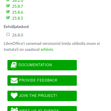
26.2.0
25.8.7
25.8.6
25.8.5
Eelväljalasked
:
26.8.0
LibreOffice'i vanemad versioonid (mida võibolla enam ei
toetata!) on saadaval
arhiivis
.
DOCUMENTATION
PROVIDE FEEDBACK
JOIN THE PROJECT!
MEET US AT EVENTS