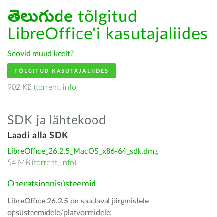
తెలుగుde
tõlgitud
LibreOffice'i kasutajaliides
Soovid muud keelt?
TÕLGITUD KASUTAJALIIDES
902 KB (
torrent
,
info
)
SDK ja lähtekood
Laadi alla SDK
LibreOffice_26.2.5_MacOS_x86-64_sdk.dmg
54 MB (
torrent
,
info
)
Operatsioonisüsteemid
LibreOffice 26.2.5 on saadaval järgmistele
opsüsteemidele/platvormidele: