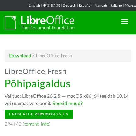
English
|
中文 (简体)
|
Deutsch
|
Español
|
Français
|
Italiano
|
More...
Download
/
LibreOffice Fresh
LibreOffice Fresh
Põhipaigaldus
Valitud: LibreOffice 26.2.5 — macOS x86_64 (eeldab 10.14
või uuemat versiooni).
Soovid muud?
LAADI ALLA VERSIOON 26.2.5
294 MB (
torrent
,
info
)