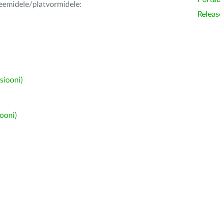
teemidele/platvormidele:
Releas
siooni)
ooni)