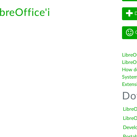
breOffice'i
D
G
LibreO
LibreOf
How do 
System
Extens
Do
LibreO
LibreO
Devel
Portab