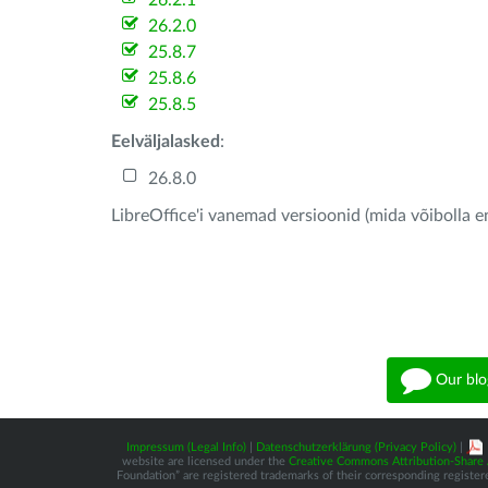
26.2.1
26.2.0
25.8.7
25.8.6
25.8.5
Eelväljalasked
:
26.8.0
LibreOffice'i vanemad versioonid (mida võibolla e
Our blo
Impressum (Legal Info)
|
Datenschutzerklärung (Privacy Policy)
|
website are licensed under the
Creative Commons Attribution-Share A
Foundation” are registered trademarks of their corresponding registere