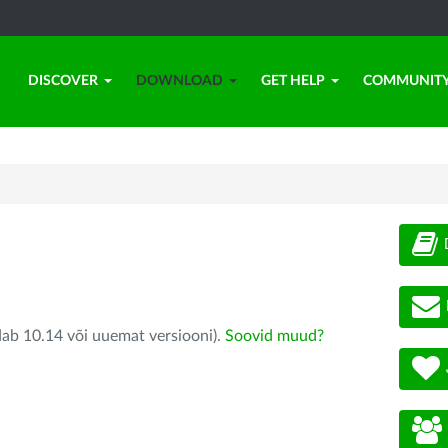
DISCOVER
DOWNLOAD
GET HELP
COMMUNIT
dab 10.14 või uuemat versiooni).
Soovid muud?