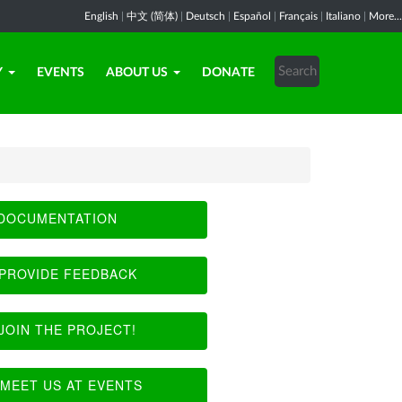
English
|
中文 (简体)
|
Deutsch
|
Español
|
Français
|
Italiano
|
More...
Y
EVENTS
ABOUT US
DONATE
DOCUMENTATION
PROVIDE FEEDBACK
JOIN THE PROJECT!
MEET US AT EVENTS