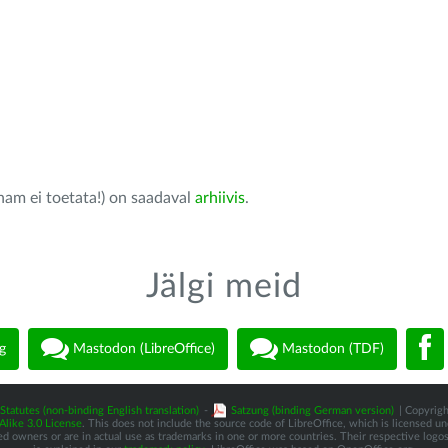
nam ei toetata!) on saadaval
arhiivis
.
Jälgi meid
g
Mastodon (LibreOffice)
Mastodon (TDF)
Statutes (non-binding English translation)
-
Satzung (binding German version)
| Copyrigh
like 3.0 License
. This does not include the source code of LibreOffice, which is licensed u
d owners or are in actual use as trademarks in one or more countries. Their respective logos 