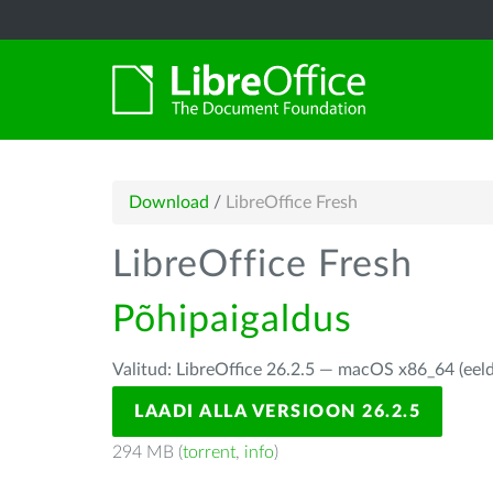
Download
/
LibreOffice Fresh
LibreOffice Fresh
Põhipaigaldus
Valitud: LibreOffice 26.2.5 — macOS x86_64 (eel
LAADI ALLA VERSIOON 26.2.5
294 MB (
torrent
,
info
)