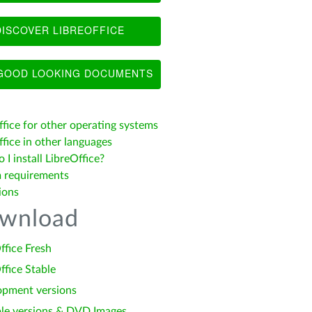
ISCOVER LIBREOFFICE
OOD LOOKING DOCUMENTS
ffice for other operating systems
fice in other languages
I install LibreOffice?
 requirements
ions
wnload
ffice Fresh
ffice Stable
opment versions
le versions & DVD Images