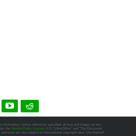
t information: Unless otherwise specified, all text and images on this
nder the
Mozilla Public License v2.0
. “LibreOffice” and “The Document
and icons are also subject to international copyright laws. Use thereof