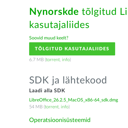
Nynorskde
tõlgitud Li
kasutajaliides
Soovid muud keelt?
TÕLGITUD KASUTAJALIIDES
6.7 MB (
torrent
,
info
)
SDK ja lähtekood
Laadi alla SDK
LibreOffice_26.2.5_MacOS_x86-64_sdk.dmg
54 MB (
torrent
,
info
)
Operatsioonisüsteemid