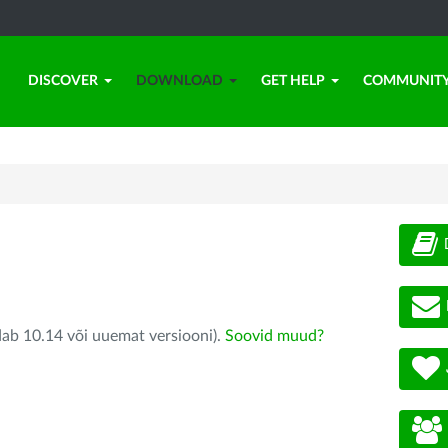
DISCOVER
DOWNLOAD
GET HELP
COMMUNIT
dab 10.14 või uuemat versiooni).
Soovid muud?