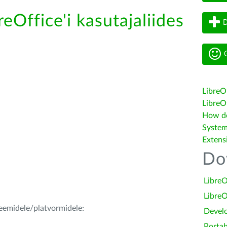
reOffice'i kasutajaliides
D
G
LibreO
LibreOf
How do 
System
Extens
Do
LibreO
LibreO
teemidele/platvormidele:
Devel
Portab