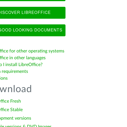
ISCOVER LIBREOFFICE
OOD LOOKING DOCUMENTS
ffice for other operating systems
fice in other languages
I install LibreOffice?
 requirements
ions
wnload
ffice Fresh
ffice Stable
opment versions
le versions & DVD Images