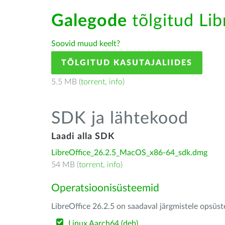
Galegode
tõlgitud Lib
Soovid muud keelt?
TÕLGITUD KASUTAJALIIDES
5.5 MB (
torrent
,
info
)
SDK ja lähtekood
Laadi alla SDK
LibreOffice_26.2.5_MacOS_x86-64_sdk.dmg
54 MB (
torrent
,
info
)
Operatsioonisüsteemid
LibreOffice 26.2.5 on saadaval järgmistele opsüs
Linux Aarch64 (deb)