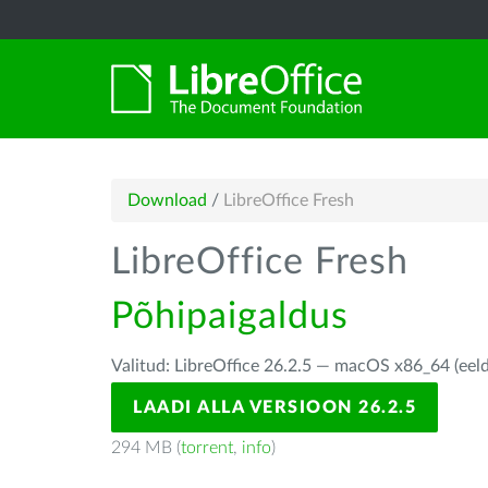
Download
/
LibreOffice Fresh
LibreOffice Fresh
Põhipaigaldus
Valitud: LibreOffice 26.2.5 — macOS x86_64 (eel
LAADI ALLA VERSIOON 26.2.5
294 MB (
torrent
,
info
)