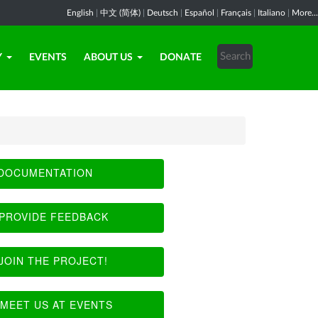
English
|
中文 (简体)
|
Deutsch
|
Español
|
Français
|
Italiano
|
More...
Y
EVENTS
ABOUT US
DONATE
DOCUMENTATION
PROVIDE FEEDBACK
JOIN THE PROJECT!
MEET US AT EVENTS