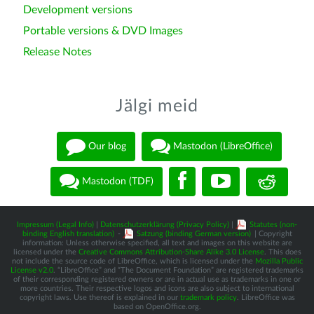
Development versions
Portable versions & DVD Images
Release Notes
Jälgi meid
Our blog
Mastodon (LibreOffice)
Mastodon (TDF)
Impressum (Legal Info)
|
Datenschutzerklärung (Privacy Policy)
|
Statutes (non-
binding English translation)
-
Satzung (binding German version)
| Copyright
information: Unless otherwise specified, all text and images on this website are
licensed under the
Creative Commons Attribution-Share Alike 3.0 License
. This does
not include the source code of LibreOffice, which is licensed under the
Mozilla Public
License v2.0
. “LibreOffice” and “The Document Foundation” are registered trademarks
of their corresponding registered owners or are in actual use as trademarks in one or
more countries. Their respective logos and icons are also subject to international
copyright laws. Use thereof is explained in our
trademark policy
. LibreOffice was
based on OpenOffice.org.