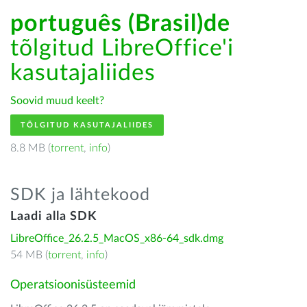
português (Brasil)de
tõlgitud LibreOffice'i
kasutajaliides
Soovid muud keelt?
TÕLGITUD KASUTAJALIIDES
8.8 MB (
torrent
,
info
)
SDK ja lähtekood
Laadi alla SDK
LibreOffice_26.2.5_MacOS_x86-64_sdk.dmg
54 MB (
torrent
,
info
)
Operatsioonisüsteemid