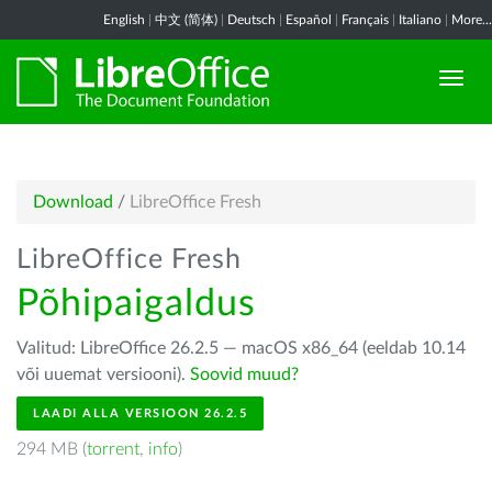
English
|
中文 (简体)
|
Deutsch
|
Español
|
Français
|
Italiano
|
More...
Download
/
LibreOffice Fresh
LibreOffice Fresh
Põhipaigaldus
Valitud: LibreOffice 26.2.5 — macOS x86_64 (eeldab 10.14
või uuemat versiooni).
Soovid muud?
LAADI ALLA VERSIOON 26.2.5
294 MB (
torrent
,
info
)