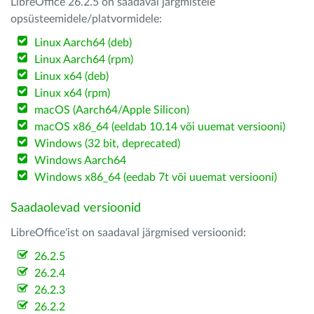
LibreOffice 26.2.5 on saadaval järgmistele
opsüsteemidele/platvormidele:
Linux Aarch64 (deb)
Linux Aarch64 (rpm)
Linux x64 (deb)
Linux x64 (rpm)
macOS (Aarch64/Apple Silicon)
macOS x86_64 (eeldab 10.14 või uuemat versiooni)
Windows (32 bit, deprecated)
Windows Aarch64
Windows x86_64 (eedab 7t või uuemat versiooni)
Saadaolevad versioonid
LibreOffice'ist on saadaval järgmised versioonid:
26.2.5
26.2.4
26.2.3
26.2.2