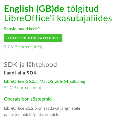
English (GB)de
tõlgitud
LibreOffice'i kasutajaliides
Soovid muud keelt?
TÕLGITUD KASUTAJALIIDES
9.7 MB (
torrent
,
info
)
SDK ja lähtekood
Laadi alla SDK
LibreOffice_26.2.5_MacOS_x86-64_sdk.dmg
54 MB (
torrent
,
info
)
Operatsioonisüsteemid
LibreOffice 26.2.5 on saadaval järgmistele
opsüsteemidele/platvormidele: