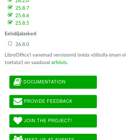
26.2.0
25.8.7
25.8.6
25.8.5
Eelväljalasked
:
26.8.0
LibreOffice'i vanemad versioonid (mida võibolla enam ei
toetata!) on saadaval
arhiivis
.
DOCUMENTATION
PROVIDE FEEDBACK
JOIN THE PROJECT!
MEET US AT EVENTS