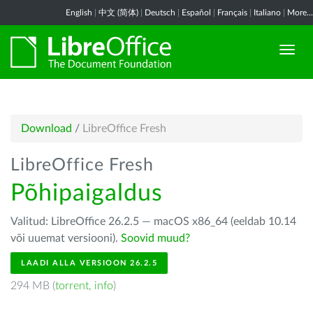
English
|
中文 (简体)
|
Deutsch
|
Español
|
Français
|
Italiano
|
More...
Download
/
LibreOffice Fresh
LibreOffice Fresh
Põhipaigaldus
Valitud: LibreOffice 26.2.5 — macOS x86_64 (eeldab 10.14
või uuemat versiooni).
Soovid muud?
LAADI ALLA VERSIOON 26.2.5
294 MB (
torrent
,
info
)