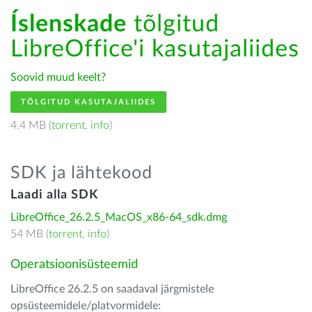
Íslenskade
tõlgitud
LibreOffice'i kasutajaliides
Soovid muud keelt?
TÕLGITUD KASUTAJALIIDES
4.4 MB (
torrent
,
info
)
SDK ja lähtekood
Laadi alla SDK
LibreOffice_26.2.5_MacOS_x86-64_sdk.dmg
54 MB (
torrent
,
info
)
Operatsioonisüsteemid
LibreOffice 26.2.5 on saadaval järgmistele
opsüsteemidele/platvormidele: