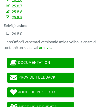
26.2.0
25.8.7
25.8.6
25.8.5
Eelväljalasked
:
26.8.0
LibreOffice'i vanemad versioonid (mida võibolla enam ei
toetata!) on saadaval
arhiivis
.
DOCUMENTATION
PROVIDE FEEDBACK
JOIN THE PROJECT!
MEET US AT EVENTS