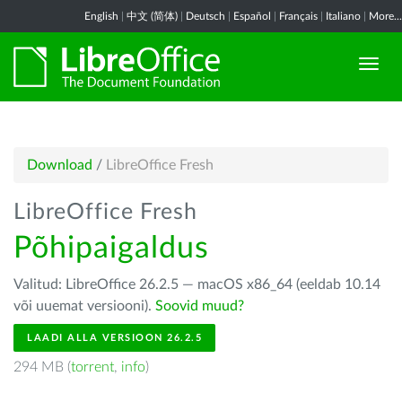
English
|
中文 (简体)
|
Deutsch
|
Español
|
Français
|
Italiano
|
More...
Download
/
LibreOffice Fresh
LibreOffice Fresh
Põhipaigaldus
Valitud: LibreOffice 26.2.5 — macOS x86_64 (eeldab 10.14
või uuemat versiooni).
Soovid muud?
LAADI ALLA VERSIOON 26.2.5
294 MB (
torrent
,
info
)