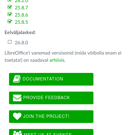
26.2.0
25.8.7
25.8.6
25.8.5
Eelväljalasked
:
26.8.0
LibreOffice'i vanemad versioonid (mida võibolla enam ei
toetata!) on saadaval
arhiivis
.
DOCUMENTATION
PROVIDE FEEDBACK
JOIN THE PROJECT!
MEET US AT EVENTS