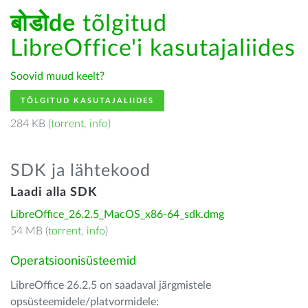
बोडोde
tõlgitud
LibreOffice'i kasutajaliides
Soovid muud keelt?
TÕLGITUD KASUTAJALIIDES
284 KB (
torrent
,
info
)
SDK ja lähtekood
Laadi alla SDK
LibreOffice_26.2.5_MacOS_x86-64_sdk.dmg
54 MB (
torrent
,
info
)
Operatsioonisüsteemid
LibreOffice 26.2.5 on saadaval järgmistele
opsüsteemidele/platvormidele: