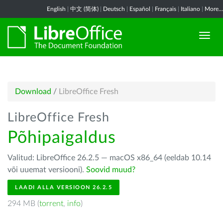
English
|
中文 (简体)
|
Deutsch
|
Español
|
Français
|
Italiano
|
More...
Download
/
LibreOffice Fresh
LibreOffice Fresh
Põhipaigaldus
Valitud: LibreOffice 26.2.5 — macOS x86_64 (eeldab 10.14
või uuemat versiooni).
Soovid muud?
LAADI ALLA VERSIOON 26.2.5
294 MB (
torrent
,
info
)