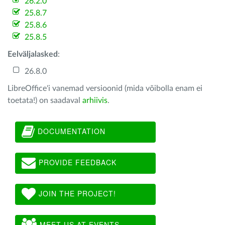
26.2.0
25.8.7
25.8.6
25.8.5
Eelväljalasked
:
26.8.0
LibreOffice'i vanemad versioonid (mida võibolla enam ei
toetata!) on saadaval
arhiivis
.
DOCUMENTATION
PROVIDE FEEDBACK
JOIN THE PROJECT!
MEET US AT EVENTS