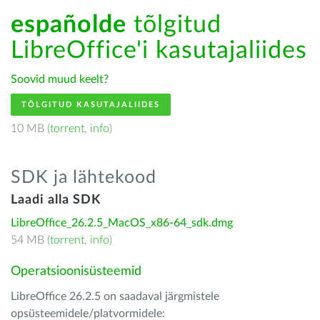
españolde
tõlgitud
LibreOffice'i kasutajaliides
Soovid muud keelt?
TÕLGITUD KASUTAJALIIDES
10 MB (
torrent
,
info
)
SDK ja lähtekood
Laadi alla SDK
LibreOffice_26.2.5_MacOS_x86-64_sdk.dmg
54 MB (
torrent
,
info
)
Operatsioonisüsteemid
LibreOffice 26.2.5 on saadaval järgmistele
opsüsteemidele/platvormidele: