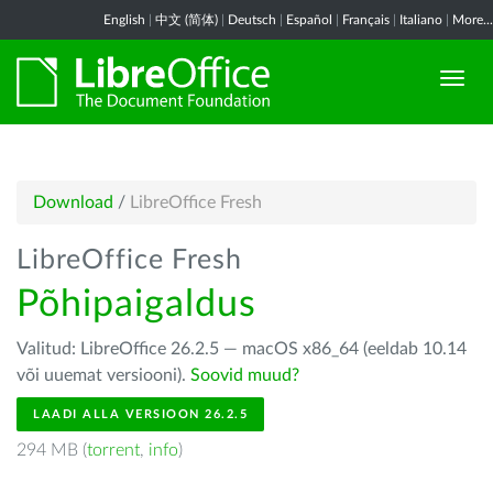
English
|
中文 (简体)
|
Deutsch
|
Español
|
Français
|
Italiano
|
More...
Download
/
LibreOffice Fresh
LibreOffice Fresh
Põhipaigaldus
Valitud: LibreOffice 26.2.5 — macOS x86_64 (eeldab 10.14
või uuemat versiooni).
Soovid muud?
LAADI ALLA VERSIOON 26.2.5
294 MB (
torrent
,
info
)