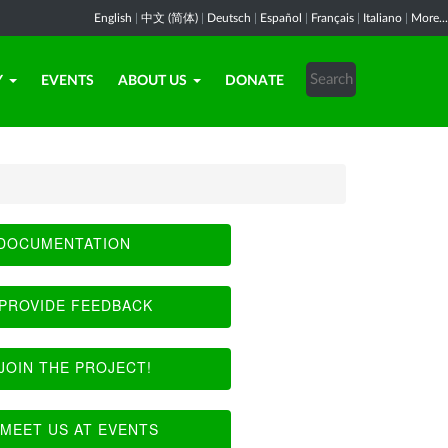
English
|
中文 (简体)
|
Deutsch
|
Español
|
Français
|
Italiano
|
More...
Y
EVENTS
ABOUT US
DONATE
DOCUMENTATION
PROVIDE FEEDBACK
JOIN THE PROJECT!
MEET US AT EVENTS