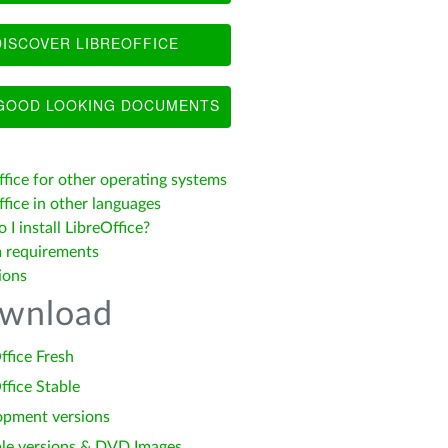
ISCOVER LIBREOFFICE
OOD LOOKING DOCUMENTS
ffice for other operating systems
fice in other languages
I install LibreOffice?
 requirements
ions
wnload
ffice Fresh
ffice Stable
opment versions
le versions & DVD Images