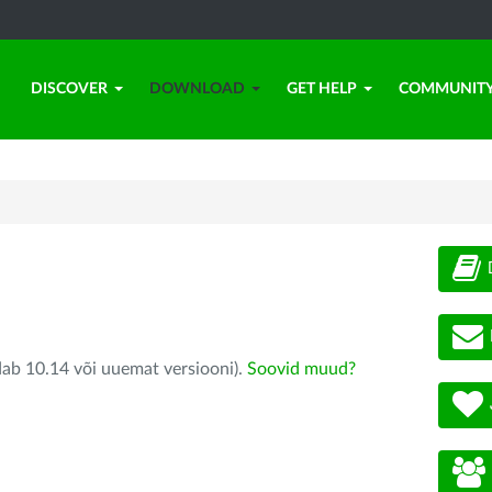
DISCOVER
DOWNLOAD
GET HELP
COMMUNIT
dab 10.14 või uuemat versiooni).
Soovid muud?