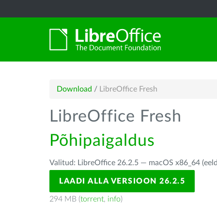
Download
/
LibreOffice Fresh
LibreOffice Fresh
Põhipaigaldus
Valitud: LibreOffice 26.2.5 — macOS x86_64 (eel
LAADI ALLA VERSIOON 26.2.5
294 MB (
torrent
,
info
)