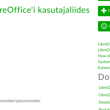
reOffice'i kasutajaliides
D
G
LibreO
LibreOf
How do 
System
Extens
Do
LibreO
LibreO
teemidele/platvormidele:
Devel
Portab