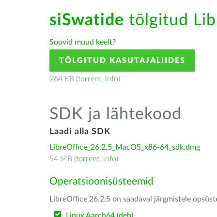
siSwatide
tõlgitud Lib
Soovid muud keelt?
TÕLGITUD KASUTAJALIIDES
264 KB (
torrent
,
info
)
SDK ja lähtekood
Laadi alla SDK
LibreOffice_26.2.5_MacOS_x86-64_sdk.dmg
54 MB (
torrent
,
info
)
Operatsioonisüsteemid
LibreOffice 26.2.5 on saadaval järgmistele opsüs
Linux Aarch64 (deb)