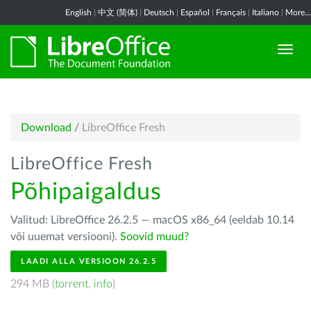
English
|
中文 (简体)
|
Deutsch
|
Español
|
Français
|
Italiano
|
More...
Download
/
LibreOffice Fresh
LibreOffice Fresh
Põhipaigaldus
Valitud: LibreOffice 26.2.5 — macOS x86_64 (eeldab 10.14
või uuemat versiooni).
Soovid muud?
LAADI ALLA VERSIOON 26.2.5
294 MB (
torrent
,
info
)