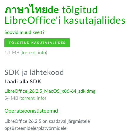
ภาษาไทยde
tõlgitud
LibreOffice'i kasutajaliides
Soovid muud keelt?
TÕLGITUD KASUTAJALIIDES
1.1 MB (
torrent
,
info
)
SDK ja lähtekood
Laadi alla SDK
LibreOffice_26.2.5_MacOS_x86-64_sdk.dmg
54 MB (
torrent
,
info
)
Operatsioonisüsteemid
LibreOffice 26.2.5 on saadaval järgmistele
opsüsteemidele/platvormidele: