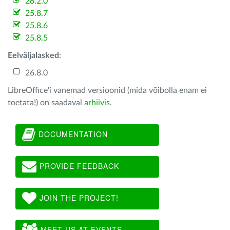
26.2.0
25.8.7
25.8.6
25.8.5
Eelväljalasked
:
26.8.0
LibreOffice'i vanemad versioonid (mida võibolla enam ei
toetata!) on saadaval
arhiivis
.
DOCUMENTATION
PROVIDE FEEDBACK
JOIN THE PROJECT!
MEET US AT EVENTS