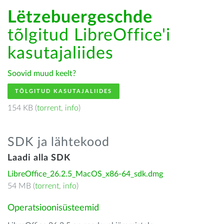
Lëtzebuergeschde
tõlgitud LibreOffice'i
kasutajaliides
Soovid muud keelt?
TÕLGITUD KASUTAJALIIDES
154 KB (
torrent
,
info
)
SDK ja lähtekood
Laadi alla SDK
LibreOffice_26.2.5_MacOS_x86-64_sdk.dmg
54 MB (
torrent
,
info
)
Operatsioonisüsteemid