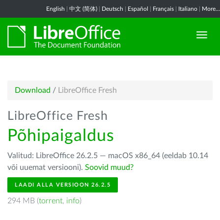
English
|
中文 (简体)
|
Deutsch
|
Español
|
Français
|
Italiano
|
More...
Download
/
LibreOffice Fresh
LibreOffice Fresh
Põhipaigaldus
Valitud: LibreOffice 26.2.5 — macOS x86_64 (eeldab 10.14
või uuemat versiooni).
Soovid muud?
LAADI ALLA VERSIOON 26.2.5
294 MB (
torrent
,
info
)