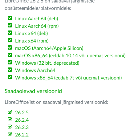
LibreOffice 26.2.5 on saadaval järgmistele
opsüsteemidele/platvormidele:
Linux Aarch64 (deb)
Linux Aarch64 (rpm)
Linux x64 (deb)
Linux x64 (rpm)
macOS (Aarch64/Apple Silicon)
macOS x86_64 (eeldab 10.14 või uuemat versiooni)
Windows (32 bit, deprecated)
Windows Aarch64
Windows x86_64 (eedab 7t või uuemat versiooni)
Saadaolevad versioonid
LibreOffice'ist on saadaval järgmised versioonid:
26.2.5
26.2.4
26.2.3
26.2.2