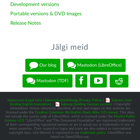
Development versions
Portable versions & DVD Images
Release Notes
Jälgi meid
Our blog
Mastodon (LibreOffice)
Mastodon (TDF)
Impressum (Legal Info)
|
Datenschutzerklärung (Privacy Policy)
|
Statutes (non-
binding English translation)
-
Satzung (binding German version)
| Copyright
information: Unless otherwise specified, all text and images on this website are
licensed under the
Creative Commons Attribution-Share Alike 3.0 License
. This does
not include the source code of LibreOffice, which is licensed under the
Mozilla Public
License v2.0
. “LibreOffice” and “The Document Foundation” are registered trademarks
of their corresponding registered owners or are in actual use as trademarks in one or
more countries. Their respective logos and icons are also subject to international
copyright laws. Use thereof is explained in our
trademark policy
. LibreOffice was
based on OpenOffice.org.