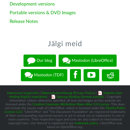
Development versions
Portable versions & DVD Images
Release Notes
Jälgi meid
Our blog
Mastodon (LibreOffice)
Mastodon (TDF)
Impressum (Legal Info)
|
Datenschutzerklärung (Privacy Policy)
|
Statutes (non-
binding English translation)
-
Satzung (binding German version)
| Copyright
information: Unless otherwise specified, all text and images on this website are
licensed under the
Creative Commons Attribution-Share Alike 3.0 License
. This does
not include the source code of LibreOffice, which is licensed under the
Mozilla Public
License v2.0
. “LibreOffice” and “The Document Foundation” are registered trademarks
of their corresponding registered owners or are in actual use as trademarks in one or
more countries. Their respective logos and icons are also subject to international
copyright laws. Use thereof is explained in our
trademark policy
. LibreOffice was
based on OpenOffice.org.