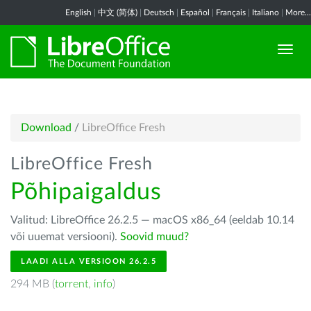
English
|
中文 (简体)
|
Deutsch
|
Español
|
Français
|
Italiano
|
More...
Download
/
LibreOffice Fresh
LibreOffice Fresh
Põhipaigaldus
Valitud: LibreOffice 26.2.5 — macOS x86_64 (eeldab 10.14
või uuemat versiooni).
Soovid muud?
LAADI ALLA VERSIOON 26.2.5
294 MB (
torrent
,
info
)