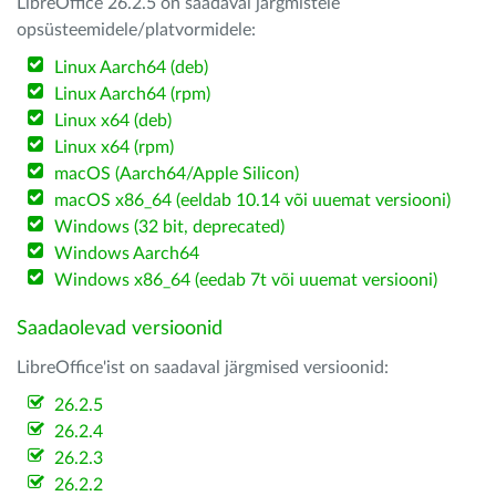
LibreOffice 26.2.5 on saadaval järgmistele
opsüsteemidele/platvormidele:
Linux Aarch64 (deb)
Linux Aarch64 (rpm)
Linux x64 (deb)
Linux x64 (rpm)
macOS (Aarch64/Apple Silicon)
macOS x86_64 (eeldab 10.14 või uuemat versiooni)
Windows (32 bit, deprecated)
Windows Aarch64
Windows x86_64 (eedab 7t või uuemat versiooni)
Saadaolevad versioonid
LibreOffice'ist on saadaval järgmised versioonid:
26.2.5
26.2.4
26.2.3
26.2.2