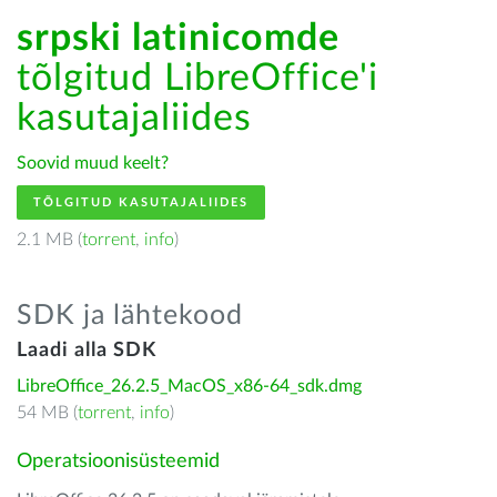
srpski latinicomde
tõlgitud LibreOffice'i
kasutajaliides
Soovid muud keelt?
TÕLGITUD KASUTAJALIIDES
2.1 MB (
torrent
,
info
)
SDK ja lähtekood
Laadi alla SDK
LibreOffice_26.2.5_MacOS_x86-64_sdk.dmg
54 MB (
torrent
,
info
)
Operatsioonisüsteemid