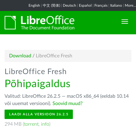
English
|
中文 (简体)
|
Deutsch
|
Español
|
Français
|
Italiano
|
More...
Download
/
LibreOffice Fresh
LibreOffice Fresh
Põhipaigaldus
Valitud: LibreOffice 26.2.5 — macOS x86_64 (eeldab 10.14
või uuemat versiooni).
Soovid muud?
LAADI ALLA VERSIOON 26.2.5
294 MB (
torrent
,
info
)