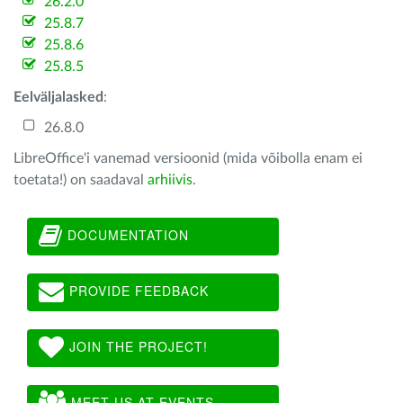
26.2.0
25.8.7
25.8.6
25.8.5
Eelväljalasked
:
26.8.0
LibreOffice'i vanemad versioonid (mida võibolla enam ei
toetata!) on saadaval
arhiivis
.
DOCUMENTATION
PROVIDE FEEDBACK
JOIN THE PROJECT!
MEET US AT EVENTS