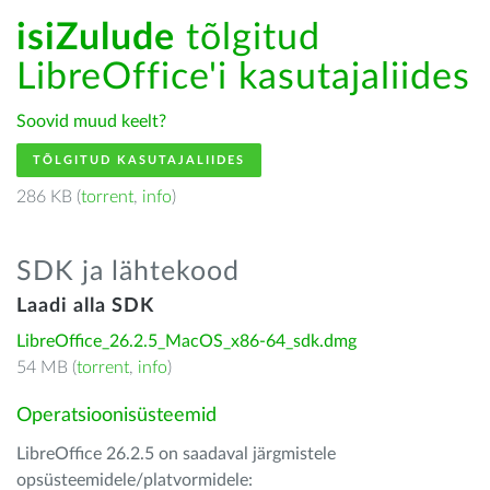
isiZulude
tõlgitud
LibreOffice'i kasutajaliides
Soovid muud keelt?
TÕLGITUD KASUTAJALIIDES
286 KB (
torrent
,
info
)
SDK ja lähtekood
Laadi alla SDK
LibreOffice_26.2.5_MacOS_x86-64_sdk.dmg
54 MB (
torrent
,
info
)
Operatsioonisüsteemid
LibreOffice 26.2.5 on saadaval järgmistele
opsüsteemidele/platvormidele: