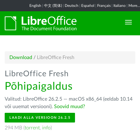
English
|
中文 (简体)
|
Deutsch
|
Español
|
Français
|
Italiano
|
More...
Download
/
LibreOffice Fresh
LibreOffice Fresh
Põhipaigaldus
Valitud: LibreOffice 26.2.5 — macOS x86_64 (eeldab 10.14
või uuemat versiooni).
Soovid muud?
LAADI ALLA VERSIOON 26.2.5
294 MB (
torrent
,
info
)