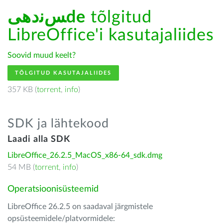
ﺲﻧﺩھیde
tõlgitud
LibreOffice'i kasutajaliides
Soovid muud keelt?
TÕLGITUD KASUTAJALIIDES
357 KB (
torrent
,
info
)
SDK ja lähtekood
Laadi alla SDK
LibreOffice_26.2.5_MacOS_x86-64_sdk.dmg
54 MB (
torrent
,
info
)
Operatsioonisüsteemid
LibreOffice 26.2.5 on saadaval järgmistele
opsüsteemidele/platvormidele: