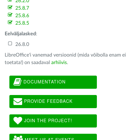
26.2.0
25.8.7
25.8.6
25.8.5
Eelväljalasked
:
26.8.0
LibreOffice'i vanemad versioonid (mida võibolla enam ei
toetata!) on saadaval
arhiivis
.
DOCUMENTATION
PROVIDE FEEDBACK
JOIN THE PROJECT!
MEET US AT EVENTS