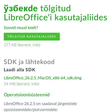
ўзбекde
tõlgitud
LibreOffice'i kasutajaliides
Soovid muud keelt?
TÕLGITUD KASUTAJALIIDES
277 KB (
torrent
,
info
)
SDK ja lähtekood
Laadi alla SDK
LibreOffice_26.2.5_MacOS_x86-64_sdk.dmg
54 MB (
torrent
,
info
)
Operatsioonisüsteemid
LibreOffice 26.2.5 on saadaval järgmistele
opsüsteemidele/platvormidele: