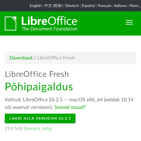
English
|
中文 (简体)
|
Deutsch
|
Español
|
Français
|
Italiano
|
More...
Download
/
LibreOffice Fresh
LibreOffice Fresh
Põhipaigaldus
Valitud: LibreOffice 26.2.5 — macOS x86_64 (eeldab 10.14
või uuemat versiooni).
Soovid muud?
LAADI ALLA VERSIOON 26.2.5
294 MB (
torrent
,
info
)