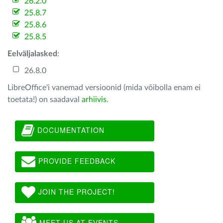
26.2.0
25.8.7
25.8.6
25.8.5
Eelväljalasked
:
26.8.0
LibreOffice'i vanemad versioonid (mida võibolla enam ei
toetata!) on saadaval
arhiivis
.
DOCUMENTATION
PROVIDE FEEDBACK
JOIN THE PROJECT!
MEET US AT EVENTS