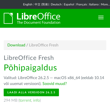
English
|
中文 (简体)
|
Deutsch
|
Español
|
Français
|
Italiano
|
More...
Download
/
LibreOffice Fresh
LibreOffice Fresh
Põhipaigaldus
Valitud: LibreOffice 26.2.5 — macOS x86_64 (eeldab 10.14
või uuemat versiooni).
Soovid muud?
LAADI ALLA VERSIOON 26.2.5
294 MB (
torrent
,
info
)