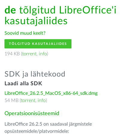
de
tõlgitud LibreOffice'i
kasutajaliides
Soovid muud keelt?
TÕLGITUD KASUTAJALIIDES
194 KB (
torrent
,
info
)
SDK ja lähtekood
Laadi alla SDK
LibreOffice_26.2.5_MacOS_x86-64_sdk.dmg
54 MB (
torrent
,
info
)
Operatsioonisüsteemid
LibreOffice 26.2.5 on saadaval järgmistele
opsüsteemidele/platvormidele: