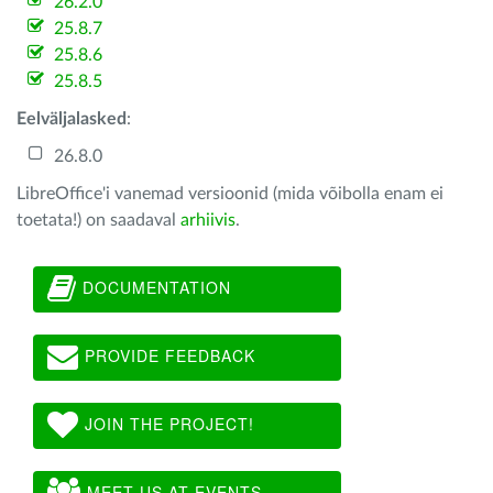
26.2.0
25.8.7
25.8.6
25.8.5
Eelväljalasked
:
26.8.0
LibreOffice'i vanemad versioonid (mida võibolla enam ei
toetata!) on saadaval
arhiivis
.
DOCUMENTATION
PROVIDE FEEDBACK
JOIN THE PROJECT!
MEET US AT EVENTS