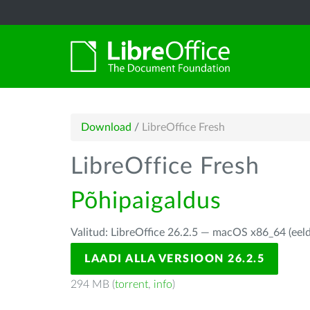
Download
/
LibreOffice Fresh
LibreOffice Fresh
Põhipaigaldus
Valitud: LibreOffice 26.2.5 — macOS x86_64 (eel
LAADI ALLA VERSIOON 26.2.5
294 MB (
torrent
,
info
)