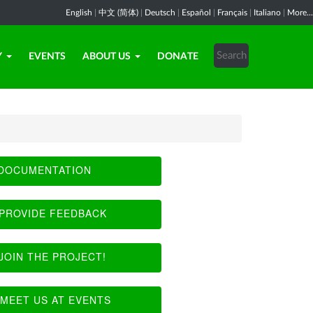
English
|
中文 (简体)
|
Deutsch
|
Español
|
Français
|
Italiano
|
More...
Y
EVENTS
ABOUT US
DONATE
DOCUMENTATION
PROVIDE FEEDBACK
JOIN THE PROJECT!
MEET US AT EVENTS