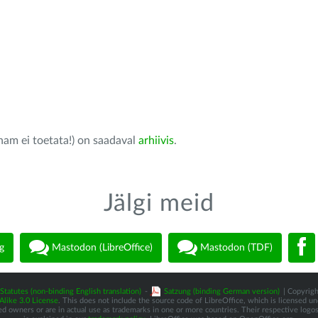
nam ei toetata!) on saadaval
arhiivis
.
Jälgi meid
g
Mastodon (LibreOffice)
Mastodon (TDF)
Statutes (non-binding English translation)
-
Satzung (binding German version)
| Copyrigh
like 3.0 License
. This does not include the source code of LibreOffice, which is licensed u
d owners or are in actual use as trademarks in one or more countries. Their respective logos 