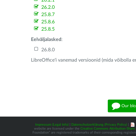
26.2.1
26.2.0
25.8.7
25.8.6
25.8.5
Eelväljalasked
:
26.8.0
LibreOffice'i vanemad versioonid (mida võibolla e
Our blo
Impressum (Legal Info)
|
Datenschutzerklärung (Privacy Policy)
|
website are licensed under the
Creative Commons Attribution-Share A
Foundation” are registered trademarks of their corresponding registere