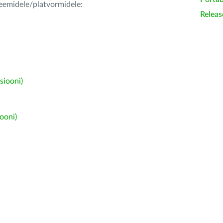
teemidele/platvormidele:
Releas
siooni)
ooni)