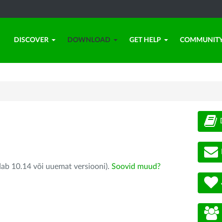
DISCOVER
DOWNLOAD
GET HELP
COMMUNIT
dab 10.14 või uuemat versiooni).
Soovid muud?