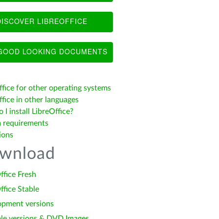
ISCOVER LIBREOFFICE
OOD LOOKING DOCUMENTS
ffice for other operating systems
fice in other languages
I install LibreOffice?
 requirements
ions
wnload
ffice Fresh
ffice Stable
opment versions
le versions & DVD Images