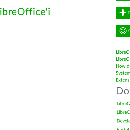
ibreOffice'i
D
G
LibreO
LibreOf
How do 
System
Extens
Do
LibreO
LibreO
Devel
Portab