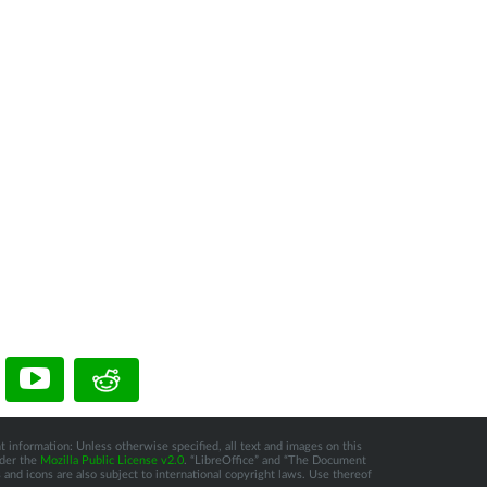
t information: Unless otherwise specified, all text and images on this
nder the
Mozilla Public License v2.0
. “LibreOffice” and “The Document
and icons are also subject to international copyright laws. Use thereof