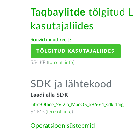
Taqbaylitde
tõlgitud L
kasutajaliides
Soovid muud keelt?
TÕLGITUD KASUTAJALIIDES
554 KB (
torrent
,
info
)
SDK ja lähtekood
Laadi alla SDK
LibreOffice_26.2.5_MacOS_x86-64_sdk.dmg
54 MB (
torrent
,
info
)
Operatsioonisüsteemid