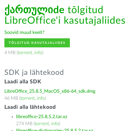
ქართულიde
tõlgitud
LibreOffice'i kasutajaliides
Soovid muud keelt?
TÕLGITUD KASUTAJALIIDES
4 MB (
torrent
,
info
)
SDK ja lähtekood
Laadi alla SDK
LibreOffice_25.8.5_MacOS_x86-64_sdk.dmg
46 MB (
torrent
,
info
)
Laadi alla lähtekood
libreoffice-25.8.5.2.tar.xz
274 MB (
torrent
,
info
)
libreoffice-dictionaries-25.8.5.2.tar.xz