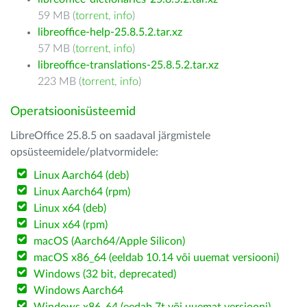
59 MB (
torrent
,
info
)
libreoffice-help-25.8.5.2.tar.xz
57 MB (
torrent
,
info
)
libreoffice-translations-25.8.5.2.tar.xz
223 MB (
torrent
,
info
)
Operatsioonisüsteemid
LibreOffice 25.8.5 on saadaval järgmistele
opsüsteemidele/platvormidele:
Linux Aarch64 (deb)
Linux Aarch64 (rpm)
Linux x64 (deb)
Linux x64 (rpm)
macOS (Aarch64/Apple Silicon)
macOS x86_64 (eeldab 10.14 või uuemat versiooni)
Windows (32 bit, deprecated)
Windows Aarch64