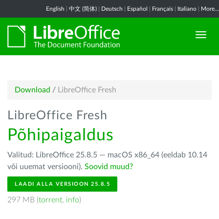
English
|
中文 (简体)
|
Deutsch
|
Español
|
Français
|
Italiano
|
More...
Download
/
LibreOffice Fresh
LibreOffice Fresh
Põhipaigaldus
Valitud: LibreOffice 25.8.5 — macOS x86_64 (eeldab 10.14
või uuemat versiooni).
Soovid muud?
LAADI ALLA VERSIOON 25.8.5
297 MB (
torrent
,
info
)