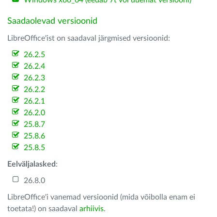
Windows x86_64 (eedab 7t või uuemat versiooni)
Saadaolevad versioonid
LibreOffice'ist on saadaval järgmised versioonid:
26.2.5
26.2.4
26.2.3
26.2.2
26.2.1
26.2.0
25.8.7
25.8.6
25.8.5
Eelväljalasked
:
26.8.0
LibreOffice'i vanemad versioonid (mida võibolla enam ei
toetata!) on saadaval
arhiivis
.