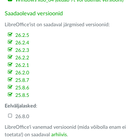
Windows x86_64 (eedab 7t või uuemat versiooni)
Saadaolevad versioonid
LibreOffice'ist on saadaval järgmised versioonid:
26.2.5
26.2.4
26.2.3
26.2.2
26.2.1
26.2.0
25.8.7
25.8.6
25.8.5
Eelväljalasked
:
26.8.0
LibreOffice'i vanemad versioonid (mida võibolla enam ei
toetata!) on saadaval
arhiivis
.