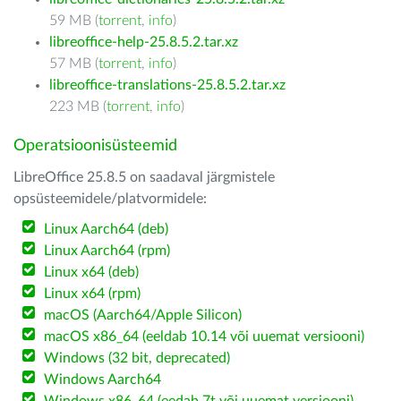
59 MB (
torrent
,
info
)
libreoffice-help-25.8.5.2.tar.xz
57 MB (
torrent
,
info
)
libreoffice-translations-25.8.5.2.tar.xz
223 MB (
torrent
,
info
)
Operatsioonisüsteemid
LibreOffice 25.8.5 on saadaval järgmistele
opsüsteemidele/platvormidele:
Linux Aarch64 (deb)
Linux Aarch64 (rpm)
Linux x64 (deb)
Linux x64 (rpm)
macOS (Aarch64/Apple Silicon)
macOS x86_64 (eeldab 10.14 või uuemat versiooni)
Windows (32 bit, deprecated)
Windows Aarch64