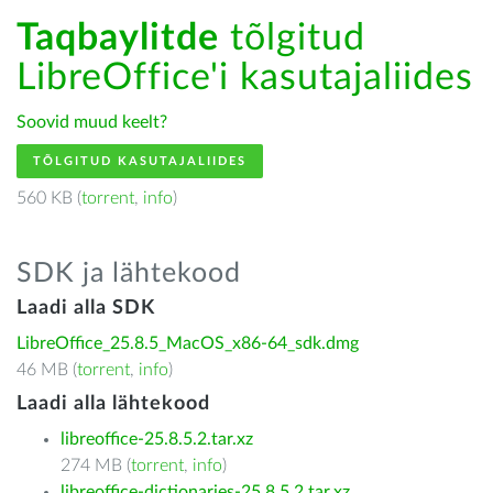
Taqbaylitde
tõlgitud
LibreOffice'i kasutajaliides
Soovid muud keelt?
TÕLGITUD KASUTAJALIIDES
560 KB (
torrent
,
info
)
SDK ja lähtekood
Laadi alla SDK
LibreOffice_25.8.5_MacOS_x86-64_sdk.dmg
46 MB (
torrent
,
info
)
Laadi alla lähtekood
libreoffice-25.8.5.2.tar.xz
274 MB (
torrent
,
info
)
libreoffice-dictionaries-25.8.5.2.tar.xz