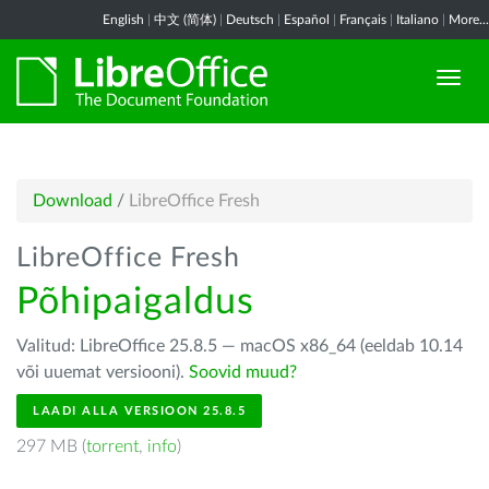
English
|
中文 (简体)
|
Deutsch
|
Español
|
Français
|
Italiano
|
More...
Download
/
LibreOffice Fresh
LibreOffice Fresh
Põhipaigaldus
Valitud: LibreOffice 25.8.5 — macOS x86_64 (eeldab 10.14
või uuemat versiooni).
Soovid muud?
LAADI ALLA VERSIOON 25.8.5
297 MB (
torrent
,
info
)