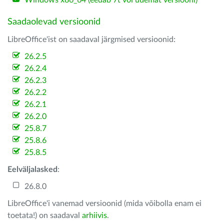
Windows x86_64 (eedab 7t või uuemat versiooni)
Saadaolevad versioonid
LibreOffice'ist on saadaval järgmised versioonid:
26.2.5
26.2.4
26.2.3
26.2.2
26.2.1
26.2.0
25.8.7
25.8.6
25.8.5
Eelväljalasked
:
26.8.0
LibreOffice'i vanemad versioonid (mida võibolla enam ei
toetata!) on saadaval
arhiivis
.