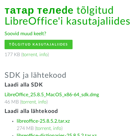
татар телеde
tõlgitud
LibreOffice'i kasutajaliides
Soovid muud keelt?
TÕLGITUD KASUTAJALIIDES
177 KB (
torrent
,
info
)
SDK ja lähtekood
Laadi alla SDK
LibreOffice_25.8.5_MacOS_x86-64_sdk.dmg
46 MB (
torrent
,
info
)
Laadi alla lähtekood
libreoffice-25.8.5.2.tar.xz
274 MB (
torrent
,
info
)
libreoffice-dictionaries-25.8.5.2.tar.xz