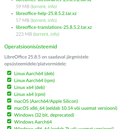
59 MB (
torrent
,
info
)
libreoffice-help-25.8.5.2.tar.xz
57 MB (
torrent
,
info
)
libreoffice-translations-25.8.5.2.tar.xz
223 MB (
torrent
,
info
)
Operatsioonisüsteemid
LibreOffice 25.8.5 on saadaval järgmistele
opsüsteemidele/platvormidele:
Linux Aarch64 (deb)
Linux Aarch64 (rpm)
Linux x64 (deb)
Linux x64 (rpm)
macOS (Aarch64/Apple Silicon)
macOS x86_64 (eeldab 10.14 või uuemat versiooni)
Windows (32 bit, deprecated)
Windows Aarch64