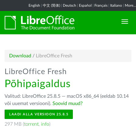
English
|
中文 (简体)
|
Deutsch
|
Español
|
Français
|
Italiano
|
More...
Download
/
LibreOffice Fresh
LibreOffice Fresh
Põhipaigaldus
Valitud: LibreOffice 25.8.5 — macOS x86_64 (eeldab 10.14
või uuemat versiooni).
Soovid muud?
LAADI ALLA VERSIOON 25.8.5
297 MB (
torrent
,
info
)