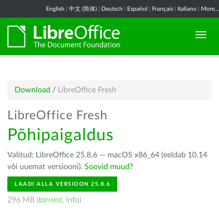
English
|
中文 (简体)
|
Deutsch
|
Español
|
Français
|
Italiano
|
More...
Download
/
LibreOffice Fresh
LibreOffice Fresh
Põhipaigaldus
Valitud: LibreOffice 25.8.6 — macOS x86_64 (eeldab 10.14
või uuemat versiooni).
Soovid muud?
LAADI ALLA VERSIOON 25.8.6
296 MB (
torrent
,
info
)