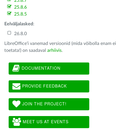
25.8.7
25.8.6
25.8.5
Eelväljalasked
:
26.8.0
LibreOffice'i vanemad versioonid (mida võibolla enam ei
toetata!) on saadaval
arhiivis
.
DOCUMENTATION
PROVIDE FEEDBACK
JOIN THE PROJECT!
MEET US AT EVENTS