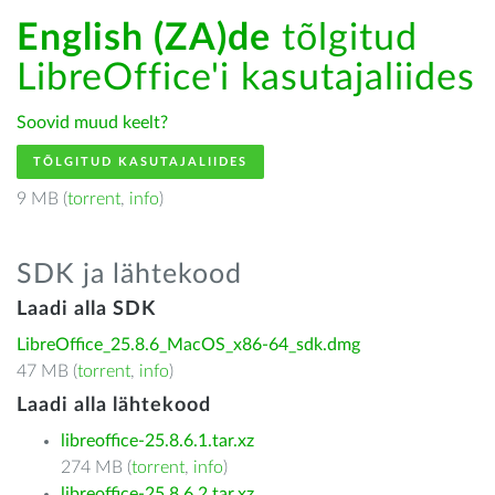
English (ZA)de
tõlgitud
LibreOffice'i kasutajaliides
Soovid muud keelt?
TÕLGITUD KASUTAJALIIDES
9 MB (
torrent
,
info
)
SDK ja lähtekood
Laadi alla SDK
LibreOffice_25.8.6_MacOS_x86-64_sdk.dmg
47 MB (
torrent
,
info
)
Laadi alla lähtekood
libreoffice-25.8.6.1.tar.xz
274 MB (
torrent
,
info
)
libreoffice-25.8.6.2.tar.xz