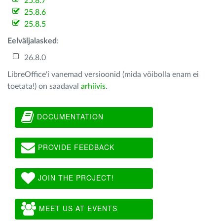
25.8.7
25.8.6
25.8.5
Eelväljalasked
:
26.8.0
LibreOffice'i vanemad versioonid (mida võibolla enam ei
toetata!) on saadaval
arhiivis
.
DOCUMENTATION
PROVIDE FEEDBACK
JOIN THE PROJECT!
MEET US AT EVENTS