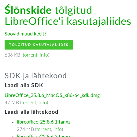
Ślōnskide
tõlgitud
LibreOffice'i kasutajaliides
Soovid muud keelt?
TÕLGITUD KASUTAJALIIDES
636 KB (
torrent
,
info
)
SDK ja lähtekood
Laadi alla SDK
LibreOffice_25.8.6_MacOS_x86-64_sdk.dmg
47 MB (
torrent
,
info
)
Laadi alla lähtekood
libreoffice-25.8.6.1.tar.xz
274 MB (
torrent
,
info
)
libreoffice-25.8.6.2.tar.xz