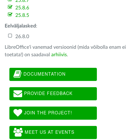
25.8.7
25.8.6
25.8.5
Eelväljalasked
:
26.8.0
LibreOffice'i vanemad versioonid (mida võibolla enam ei
toetata!) on saadaval
arhiivis
.
DOCUMENTATION
PROVIDE FEEDBACK
JOIN THE PROJECT!
MEET US AT EVENTS