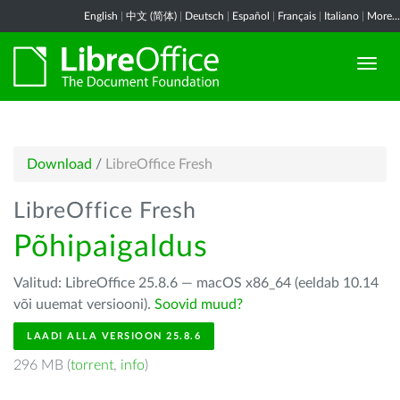
English
|
中文 (简体)
|
Deutsch
|
Español
|
Français
|
Italiano
|
More...
Download
/
LibreOffice Fresh
LibreOffice Fresh
Põhipaigaldus
Valitud: LibreOffice 25.8.6 — macOS x86_64 (eeldab 10.14
või uuemat versiooni).
Soovid muud?
LAADI ALLA VERSIOON 25.8.6
296 MB (
torrent
,
info
)