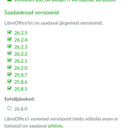
Windows x86_64 (eedab 7t või uuemat versiooni)
Saadaolevad versioonid
LibreOffice'ist on saadaval järgmised versioonid:
26.2.5
26.2.4
26.2.3
26.2.2
26.2.1
26.2.0
25.8.7
25.8.6
25.8.5
Eelväljalasked
:
26.8.0
LibreOffice'i vanemad versioonid (mida võibolla enam ei
toetata!) on saadaval
arhiivis
.