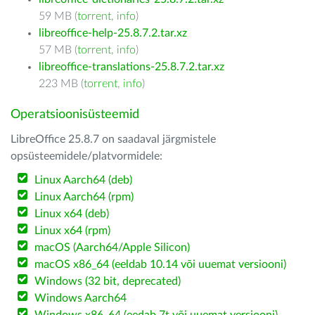
59 MB (
torrent
,
info
)
libreoffice-help-25.8.7.2.tar.xz
57 MB (
torrent
,
info
)
libreoffice-translations-25.8.7.2.tar.xz
223 MB (
torrent
,
info
)
Operatsioonisüsteemid
LibreOffice 25.8.7 on saadaval järgmistele
opsüsteemidele/platvormidele:
Linux Aarch64 (deb)
Linux Aarch64 (rpm)
Linux x64 (deb)
Linux x64 (rpm)
macOS (Aarch64/Apple Silicon)
macOS x86_64 (eeldab 10.14 või uuemat versiooni)
Windows (32 bit, deprecated)
Windows Aarch64