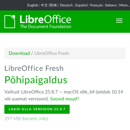
English
|
中文 (简体)
|
Deutsch
|
Español
|
Français
|
Italiano
|
More...
Download
/
LibreOffice Fresh
LibreOffice Fresh
Põhipaigaldus
Valitud: LibreOffice 25.8.7 — macOS x86_64 (eeldab 10.14
või uuemat versiooni).
Soovid muud?
LAADI ALLA VERSIOON 25.8.7
297 MB (
torrent
,
info
)