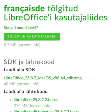
françaisde
tõlgitud
LibreOffice'i kasutajaliides
Soovid muud keelt?
TÕLGITUD KASUTAJALIIDES
5.7 MB (
torrent
,
info
)
SDK ja lähtekood
Laadi alla SDK
LibreOffice_25.8.7_MacOS_x86-64_sdk.dmg
48 MB (
torrent
,
info
)
Laadi alla lähtekood
libreoffice-25.8.7.2.tar.xz
274 MB (
torrent
,
info
)
libreoffice-dictionaries-25.8.7.2.tar.xz