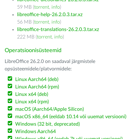
59 MB (
torrent
,
info
)
libreoffice-help-26.2.0.3.tar.xz
56 MB (
torrent
,
info
)
libreoffice-translations-26.2.0.3.tar.xz
222 MB (
torrent
,
info
)
Operatsioonisüsteemid
LibreOffice 26.2.0 on saadaval järgmistele
opsüsteemidele/platvormidele:
Linux Aarch64 (deb)
Linux Aarch64 (rpm)
Linux x64 (deb)
Linux x64 (rpm)
macOS (Aarch64/Apple Silicon)
macOS x86_64 (eeldab 10.14 või uuemat versiooni)
Windows (32 bit, deprecated)
Windows Aarch64