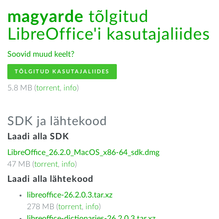
magyarde
tõlgitud
LibreOffice'i kasutajaliides
Soovid muud keelt?
TÕLGITUD KASUTAJALIIDES
5.8 MB (
torrent
,
info
)
SDK ja lähtekood
Laadi alla SDK
LibreOffice_26.2.0_MacOS_x86-64_sdk.dmg
47 MB (
torrent
,
info
)
Laadi alla lähtekood
libreoffice-26.2.0.3.tar.xz
278 MB (
torrent
,
info
)
libreoffice-dictionaries-26.2.0.3.tar.xz