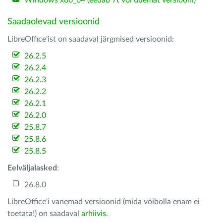
Windows x86_64 (eedab 7t või uuemat versiooni)
Saadaolevad versioonid
LibreOffice'ist on saadaval järgmised versioonid:
26.2.5
26.2.4
26.2.3
26.2.2
26.2.1
26.2.0
25.8.7
25.8.6
25.8.5
Eelväljalasked
:
26.8.0
LibreOffice'i vanemad versioonid (mida võibolla enam ei
toetata!) on saadaval
arhiivis
.