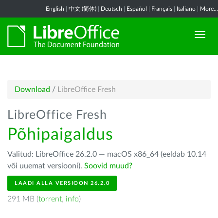
English
|
中文 (简体)
|
Deutsch
|
Español
|
Français
|
Italiano
|
More...
Download
/
LibreOffice Fresh
LibreOffice Fresh
Põhipaigaldus
Valitud: LibreOffice 26.2.0 — macOS x86_64 (eeldab 10.14
või uuemat versiooni).
Soovid muud?
LAADI ALLA VERSIOON 26.2.0
291 MB (
torrent
,
info
)