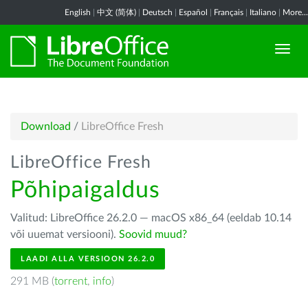
English
|
中文 (简体)
|
Deutsch
|
Español
|
Français
|
Italiano
|
More...
Download
/
LibreOffice Fresh
LibreOffice Fresh
Põhipaigaldus
Valitud: LibreOffice 26.2.0 — macOS x86_64 (eeldab 10.14
või uuemat versiooni).
Soovid muud?
LAADI ALLA VERSIOON 26.2.0
291 MB (
torrent
,
info
)