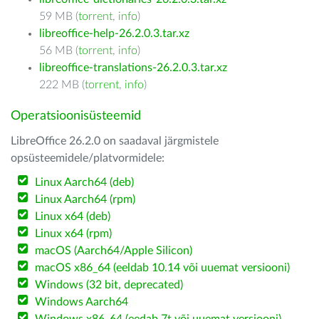
59 MB (
torrent
,
info
)
libreoffice-help-26.2.0.3.tar.xz
56 MB (
torrent
,
info
)
libreoffice-translations-26.2.0.3.tar.xz
222 MB (
torrent
,
info
)
Operatsioonisüsteemid
LibreOffice 26.2.0 on saadaval järgmistele
opsüsteemidele/platvormidele:
Linux Aarch64 (deb)
Linux Aarch64 (rpm)
Linux x64 (deb)
Linux x64 (rpm)
macOS (Aarch64/Apple Silicon)
macOS x86_64 (eeldab 10.14 või uuemat versiooni)
Windows (32 bit, deprecated)
Windows Aarch64