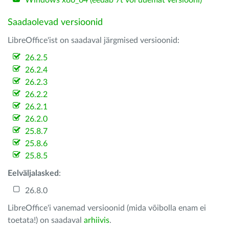
Windows x86_64 (eedab 7t või uuemat versiooni)
Saadaolevad versioonid
LibreOffice'ist on saadaval järgmised versioonid:
26.2.5
26.2.4
26.2.3
26.2.2
26.2.1
26.2.0
25.8.7
25.8.6
25.8.5
Eelväljalasked
:
26.8.0
LibreOffice'i vanemad versioonid (mida võibolla enam ei
toetata!) on saadaval
arhiivis
.