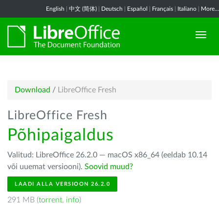
English
|
中文 (简体)
|
Deutsch
|
Español
|
Français
|
Italiano
|
More...
Download
/
LibreOffice Fresh
LibreOffice Fresh
Põhipaigaldus
Valitud: LibreOffice 26.2.0 — macOS x86_64 (eeldab 10.14
või uuemat versiooni).
Soovid muud?
LAADI ALLA VERSIOON 26.2.0
291 MB (
torrent
,
info
)