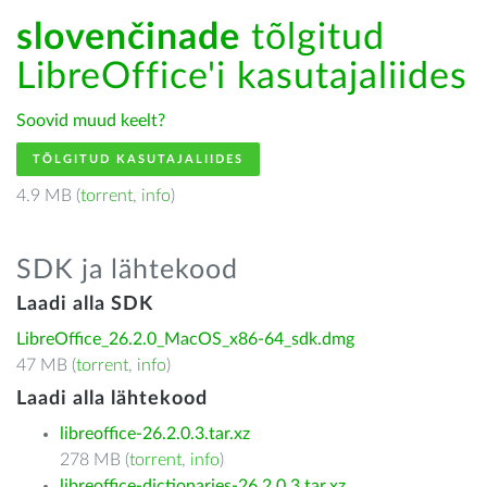
slovenčinade
tõlgitud
LibreOffice'i kasutajaliides
Soovid muud keelt?
TÕLGITUD KASUTAJALIIDES
4.9 MB (
torrent
,
info
)
SDK ja lähtekood
Laadi alla SDK
LibreOffice_26.2.0_MacOS_x86-64_sdk.dmg
47 MB (
torrent
,
info
)
Laadi alla lähtekood
libreoffice-26.2.0.3.tar.xz
278 MB (
torrent
,
info
)
libreoffice-dictionaries-26.2.0.3.tar.xz